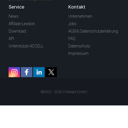
Service
Kontakt
News
Unternehmen
Affiliate-Lexikon
Jobs
Download
AGB & Datenschutzerklärung
API
FAQ
Unterstütze ADCELL
Datenschutz
Impressum
©2003 - 2026 Firstlead GmbH