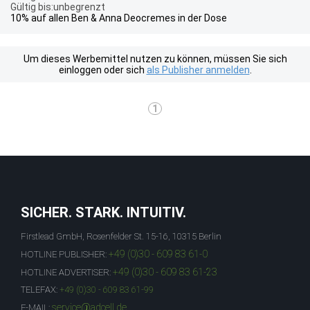
Gültig bis:unbegrenzt
10% auf allen Ben & Anna Deocremes in der Dose
Um dieses Werbemittel nutzen zu können, müssen Sie sich
einloggen oder sich
als Publisher anmelden
.
1
SICHER. STARK. INTUITIV.
Firstlead GmbH, Rosenfelder St. 15-16, 10315 Berlin
+49 (0)30 - 609 83 61-0
HOTLINE PUBLISHER:
+49 (0)30 - 609 83 61-23
HOTLINE ADVERTISER:
TELEFAX:
+49 (0)30 - 609 83 61-99
service@adcell.de
E-MAIL: