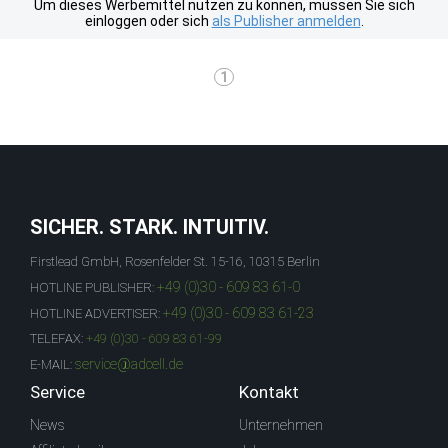
Um dieses Werbemittel nutzen zu können, müssen Sie sich
einloggen oder sich
als Publisher anmelden
.
1
SICHER. STARK. INTUITIV.
Firstlead GmbH, Rosenfelder St. 15-16, 10315 Berlin
+49 (0)30 - 609 83 61-0
HOTLINE PUBLISHER:
+49 (0)30 - 609 83 61-23
HOTLINE ADVERTISER:
TELEFAX:
+49 (0)30 - 609 83 61-99
service@adcell.de
E-MAIL:
Service
Kontakt
News
Unternehmen