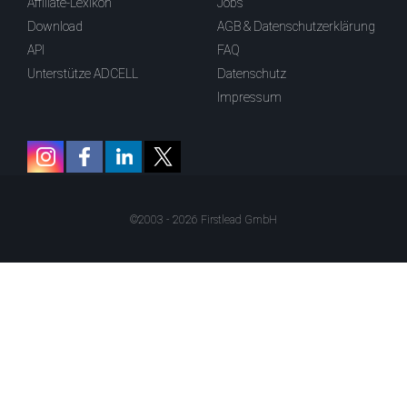
Affiliate-Lexikon
Jobs
Download
AGB & Datenschutzerklärung
API
FAQ
Unterstütze ADCELL
Datenschutz
Impressum
©2003 - 2026 Firstlead GmbH