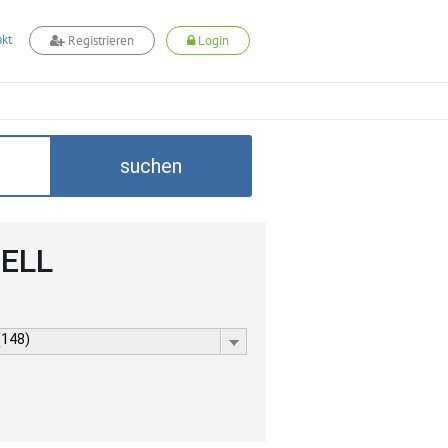
kt
Registrieren
Login
suchen
CELL
(148)