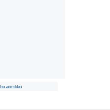
isher anmelden
.