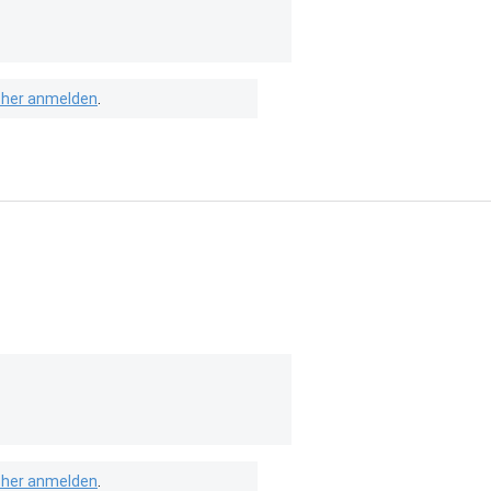
isher anmelden
.
isher anmelden
.