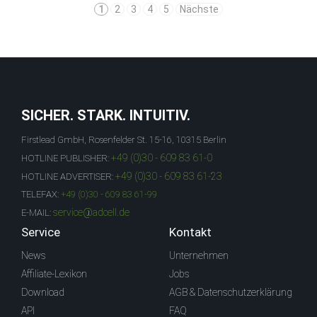
1
2
3
4
5
Nächste
SICHER. STARK. INTUITIV.
Firstlead GmbH, Rosenfelder St. 15-16, 10315 Berlin
+49 (0)30 - 609 83 61-0
HOTLINE PUBLISHER:
+49 (0)30 - 609 83 61-23
HOTLINE ADVERTISER:
TELEFAX:
+49 (0)30 - 609 83 61-99
service@adcell.de
E-MAIL:
Service
Kontakt
News
Unternehmen
Affiliate-Lexikon
Jobs
Download
AGB & Datenschutzerklärung
API
FAQ