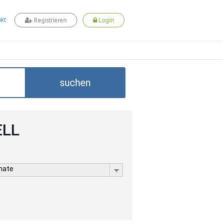
kt
Registrieren
Login
suchen
ELL
rmate