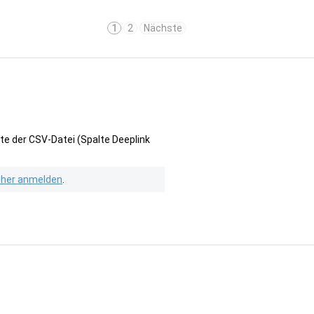
1
2
Nächste
te der CSV-Datei (Spalte Deeplink
isher anmelden
.