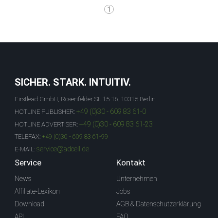
1
SICHER. STARK. INTUITIV.
Firstlead GmbH, Rosenfelder St. 15-16, 10315 Berlin
+49 (0)30 - 609 83 61-0
HOTLINE PUBLISHER:
+49 (0)30 - 609 83 61-23
HOTLINE ADVERTISER:
TELEFAX:
+49 (0)30 - 609 83 61-99
service@adcell.de
E-MAIL:
Service
Kontakt
News
Unternehmen
Affiliate-Lexikon
Jobs
Download
AGB & Datenschutzerklärung
API
FAQ