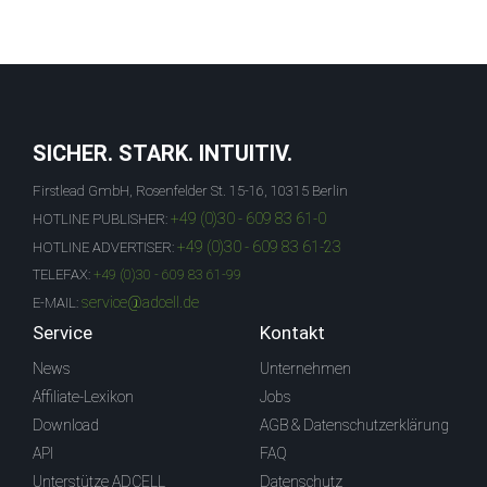
SICHER. STARK. INTUITIV.
Firstlead GmbH, Rosenfelder St. 15-16, 10315 Berlin
+49 (0)30 - 609 83 61-0
HOTLINE PUBLISHER:
+49 (0)30 - 609 83 61-23
HOTLINE ADVERTISER:
TELEFAX:
+49 (0)30 - 609 83 61-99
service@adcell.de
E-MAIL:
Service
Kontakt
News
Unternehmen
Affiliate-Lexikon
Jobs
Download
AGB & Datenschutzerklärung
API
FAQ
Unterstütze ADCELL
Datenschutz