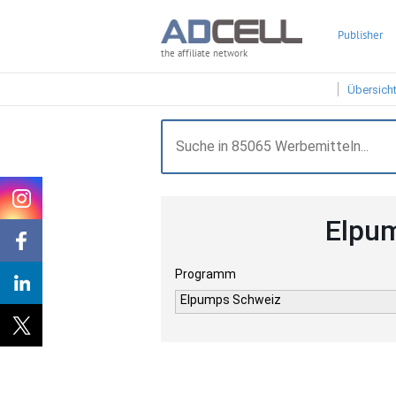
Publisher
the affiliate network
Übersich
Elpum
Programm
Elpumps Schweiz