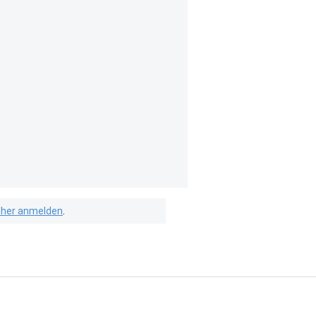
isher anmelden
.