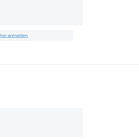
isher anmelden
.