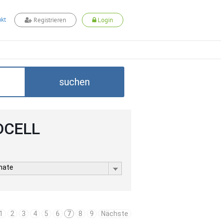
kt
Registrieren
Login
suchen
ADCELL
rmate
1
2
3
4
5
6
7
8
9
Nächste