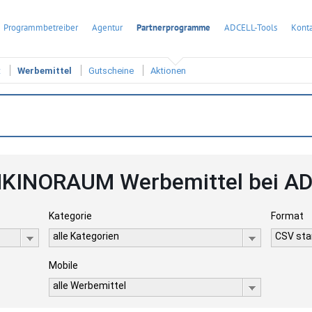
Programmbetreiber
Agentur
Partnerprogramme
ADCELL-Tools
Konta
t
Werbemittel
Gutscheine
Aktionen
KINORAUM Werbemittel bei A
Kategorie
Format
alle Kategorien
CSV stan
Mobile
alle Werbemittel