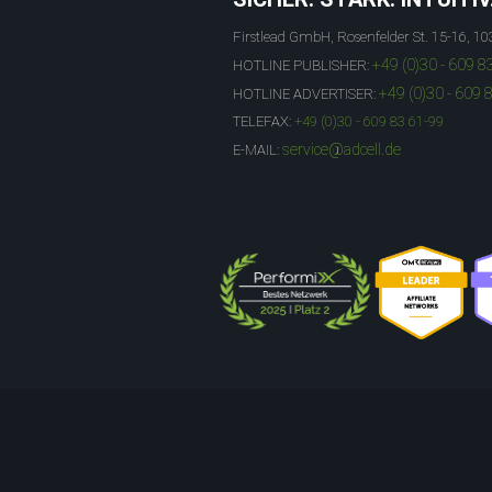
Firstlead GmbH, Rosenfelder St. 15-16, 10
+49 (0)30 - 609 8
HOTLINE PUBLISHER:
+49 (0)30 - 609 
HOTLINE ADVERTISER:
TELEFAX:
+49 (0)30 - 609 83 61-99
service@adcell.de
E-MAIL: