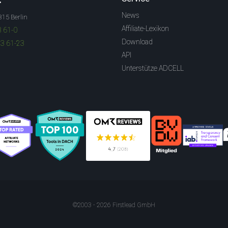
News
315 Berlin
Affiliate-Lexikon
3 61-0
Download
83 61-23
API
Unterstütze ADCELL
©2003 - 2026 Firstlead GmbH