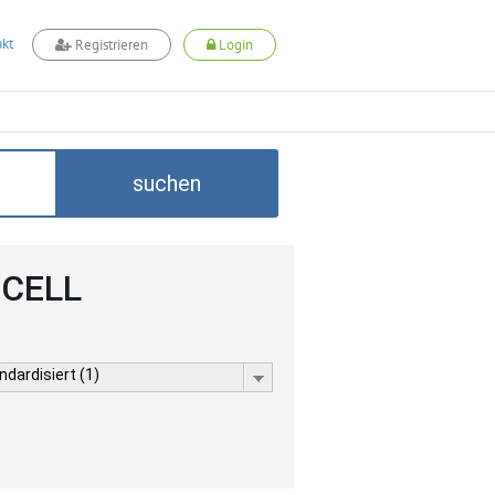
kt
Registrieren
Login
suchen
DCELL
dardisiert (1)