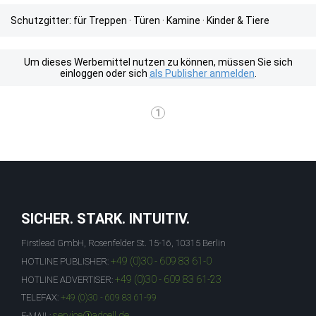
Schutzgitter: für Treppen · Türen · Kamine · Kinder & Tiere
Um dieses Werbemittel nutzen zu können, müssen Sie sich
einloggen oder sich
als Publisher anmelden
.
1
SICHER. STARK. INTUITIV.
Firstlead GmbH, Rosenfelder St. 15-16, 10315 Berlin
+49 (0)30 - 609 83 61-0
HOTLINE PUBLISHER:
+49 (0)30 - 609 83 61-23
HOTLINE ADVERTISER:
TELEFAX:
+49 (0)30 - 609 83 61-99
service@adcell.de
E-MAIL: