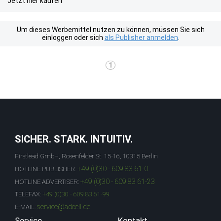
Jetzt hier kaufen
Um dieses Werbemittel nutzen zu können, müssen Sie sich
einloggen oder sich
als Publisher anmelden
.
1
SICHER. STARK. INTUITIV.
Firstlead GmbH, Rosenfelder St. 15-16, 10315 Berlin
+49 (0)30 - 609 83 61-0
HOTLINE PUBLISHER:
+49 (0)30 - 609 83 61-23
HOTLINE ADVERTISER:
TELEFAX:
+49 (0)30 - 609 83 61-99
service@adcell.de
E-MAIL:
Service
Kontakt