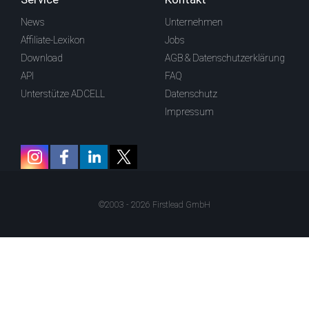
News
Unternehmen
Affiliate-Lexikon
Jobs
Download
AGB & Datenschutzerklärung
API
FAQ
Unterstütze ADCELL
Datenschutz
Impressum
©2003 - 2026 Firstlead GmbH