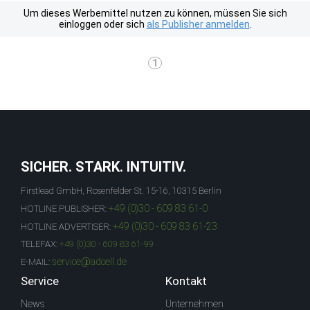
Um dieses Werbemittel nutzen zu können, müssen Sie sich
einloggen oder sich
als Publisher anmelden
.
1
SICHER. STARK. INTUITIV.
Firstlead GmbH, Rosenfelder St. 15-16, 10315 Berlin
+49 (0)30 - 609 83 61-0
HOTLINE PUBLISHER:
+49 (0)30 - 609 83 61-23
HOTLINE ADVERTISER:
TELEFAX:
+49 (0)30 - 609 83 61-99
service@adcell.de
E-MAIL:
Service
Kontakt
News
Unternehmen