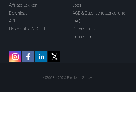
Affiliate-Lexikon
Jobs
Download
AGB & Datenschutzerklärung
API
FAQ
Unterstütze ADCELL
Datenschutz
Impressum
©2003 - 2026 Firstlead GmbH