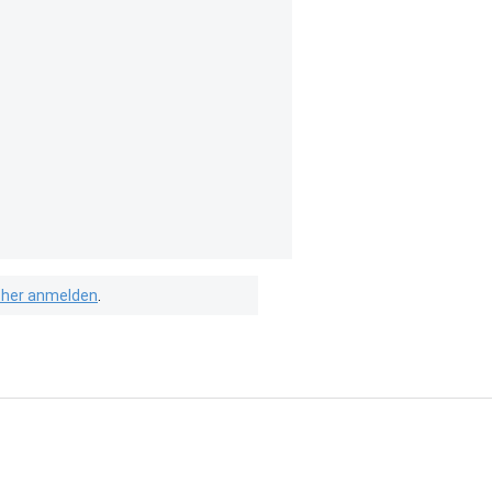
isher anmelden
.