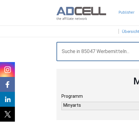
Publisher
the affiliate network
Übersich
M
Programm
Minyarts