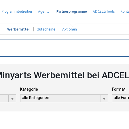
Programmbetreiber
Agentur
Partnerprogramme
ADCELL-Tools
Konta
t
Werbemittel
Gutscheine
Aktionen
inyarts Werbemittel bei ADCE
Kategorie
Format
alle Kategorien
alle Fo