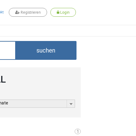
kt
Registrieren
Login
suchen
LL
rmate
1