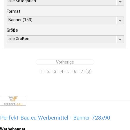
alle Kategorien
Format
Banner (153)
Größe
alle Größen
Vorherige
1
2
3
4
5
6
7
8
Perfekt-Bau.eu Werbemittel - Banner 728x90
Werbebanner