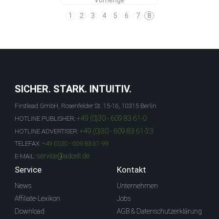
Vorherige
1
2
3
4
5
6
7
8
SICHER. STARK. INTUITIV.
Firstlead GmbH, Rosenfelder St. 15-16, 10315 Berlin
+49 (0)30 - 609 83 61-0
HOTLINE PUBLISHER:
+49 (0)30 - 609 83 61-23
HOTLINE ADVERTISER:
TELEFAX:
+49 (0)30 - 609 83 61-99
service@adcell.de
E-MAIL:
Service
Kontakt
News
Unternehmen
Affiliate-Lexikon
Jobs
Download
AGB & Datenschutzerklärung