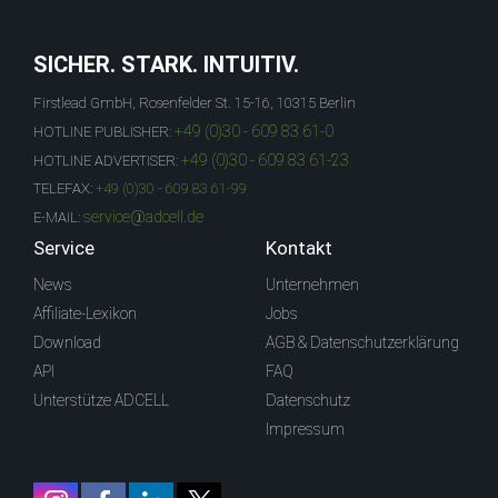
SICHER. STARK. INTUITIV.
Firstlead GmbH, Rosenfelder St. 15-16, 10315 Berlin
+49 (0)30 - 609 83 61-0
HOTLINE PUBLISHER:
+49 (0)30 - 609 83 61-23
HOTLINE ADVERTISER:
TELEFAX:
+49 (0)30 - 609 83 61-99
service@adcell.de
E-MAIL:
Service
Kontakt
News
Unternehmen
Affiliate-Lexikon
Jobs
Download
AGB & Datenschutzerklärung
API
FAQ
Unterstütze ADCELL
Datenschutz
Impressum