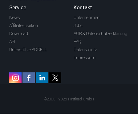
Service
Kontakt
News
Unternehmen
Affiliate-Lexikon
Jobs
Download
AGB & Datenschutzerklärung
API
FAQ
Unterstütze ADCELL
Datenschutz
Impressum
©2003 - 2026 Firstlead GmbH