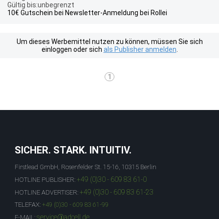
Gültig bis:unbegrenzt
10€ Gutschein bei Newsletter-Anmeldung bei Rollei
Um dieses Werbemittel nutzen zu können, müssen Sie sich
einloggen oder sich
als Publisher anmelden
.
1
SICHER. STARK. INTUITIV.
Firstlead GmbH, Rosenfelder St. 15-16, 10315 Berlin
+49 (0)30 - 609 83 61-0
HOTLINE PUBLISHER:
+49 (0)30 - 609 83 61-23
HOTLINE ADVERTISER:
TELEFAX:
+49 (0)30 - 609 83 61-99
service@adcell.de
E-MAIL: