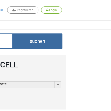
kt
Registrieren
Login
suchen
DCELL
rmate