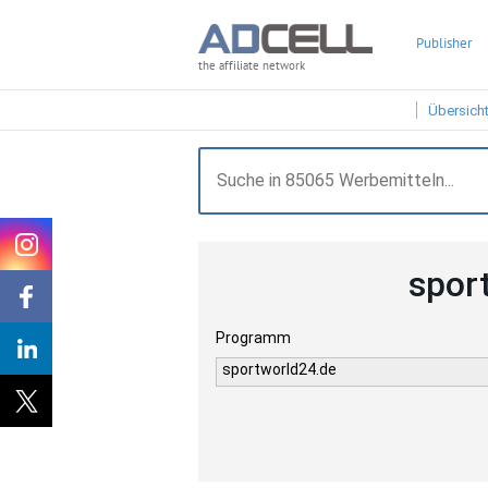
Publisher
the affiliate network
Übersich
spor
Programm
sportworld24.de