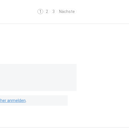
1
2
3
Nächste
isher anmelden
.