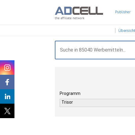
Publisher
the affiliate network
Übersich
Programm
Trisor