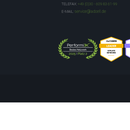
TELEFAX:
+49 (0)30 - 609 83 61-99
service@adcell.de
E-MAIL: