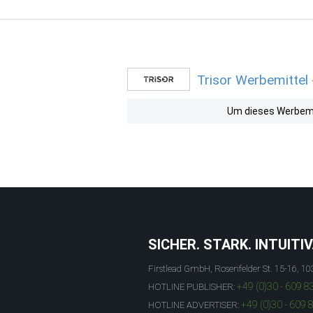
Trisor Werbemittel 
Um dieses Werbemit
SICHER. STARK. INTUITIV
Firstlead GmbH, Rosenfelder St. 15-16, 10
+49 (0)30 - 609 8
HOTLINE PUBLISHER:
+49 (0)30 - 609 
HOTLINE ADVERTISER: