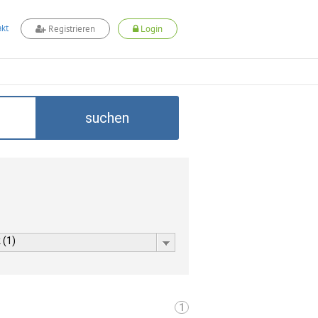
kt
Registrieren
Login
suchen
 (1)
1