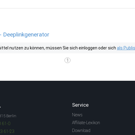
- Deeplinkgenerator
tel nutzen zu können, müssen Sie sich einloggen oder sich
als Publ
1
.
Service
News
315 Berlin
Affiliate-Lexikon
3 61-0
Download
83 61-23