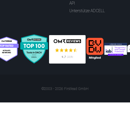
API
Unterstütze ADCELL
©2003 - 2026 Firstlead GmbH