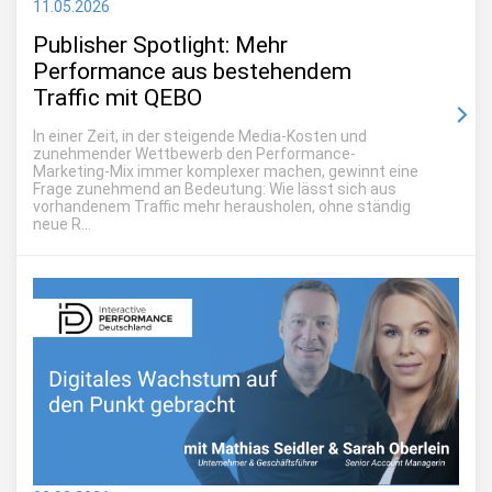
11.05.2026
Publisher Spotlight: Mehr
Performance aus bestehendem
Traffic mit QEBO
In einer Zeit, in der steigende Media-Kosten und
zunehmender Wettbewerb den Performance-
Marketing-Mix immer komplexer machen, gewinnt eine
Frage zunehmend an Bedeutung: Wie lässt sich aus
vorhandenem Traffic mehr herausholen, ohne ständig
neue R...