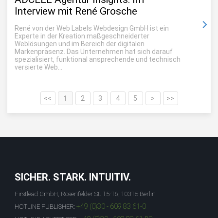
Interview mit René Grosche
René von der Web Labels Webdesign GmbH ist ein
Experte in der Kreation maßgeschneiderter
Weblösungen und im Bereich der digitalen
Markenpräsenz. Das Unternehmen hat sich darauf
spezialisiert, funktional ansprechende und technisch
versierte Web...
<<
1
2
3
4
5
>
>>
SICHER. STARK. INTUITIV.
Firstlead GmbH, Rosenfelder St. 15-16, 10315 Berlin
+49 (0)30 - 609 83 61-0
HOTLINE PUBLISHER: