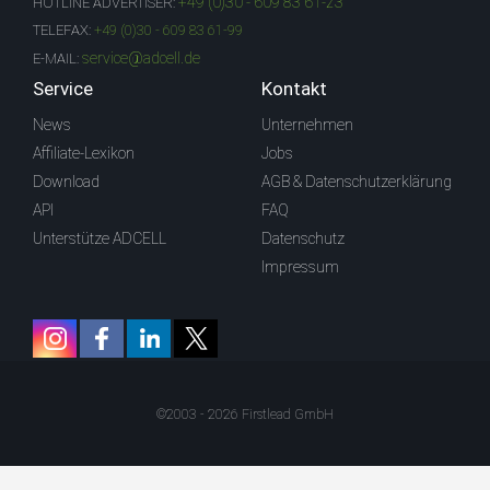
+49 (0)30 - 609 83 61-23
HOTLINE ADVERTISER:
TELEFAX:
+49 (0)30 - 609 83 61-99
service@adcell.de
E-MAIL:
Service
Kontakt
News
Unternehmen
Affiliate-Lexikon
Jobs
Download
AGB & Datenschutzerklärung
API
FAQ
Unterstütze ADCELL
Datenschutz
Impressum
©2003 - 2026 Firstlead GmbH