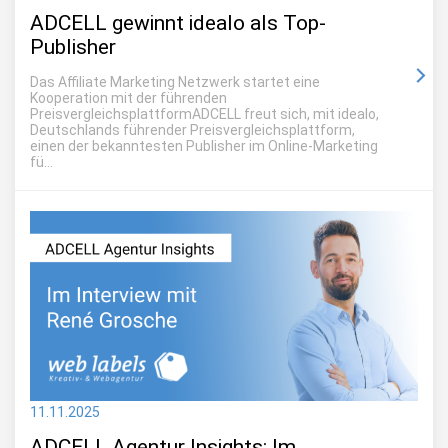
ADCELL gewinnt idealo als Top-
Publisher
Das Affiliate Marketing Netzwerk startet eine
Kooperation mit der führenden
PreisvergleichsplattformADCELL freut sich, mit idealo,
Deutschlands führender Preisvergleichsplattform,
einen der bekanntesten Publisher im Online-Marketing
fü...
11.11.2025
ADCELL Agentur Insights: Im