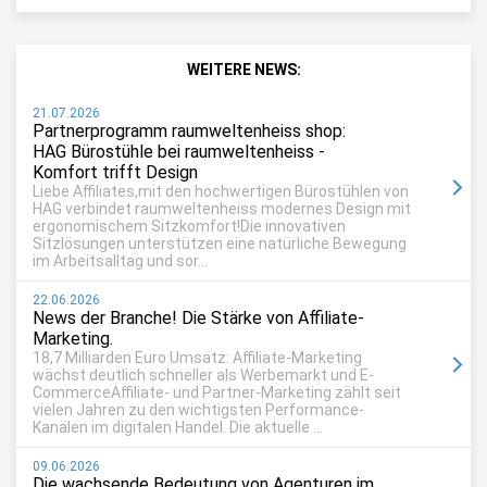
WEITERE NEWS:
21.07.2026
Partnerprogramm raumweltenheiss shop:
HAG Bürostühle bei raumweltenheiss -
Komfort trifft Design
Liebe Affiliates,mit den hochwertigen Bürostühlen von
HAG verbindet raumweltenheiss modernes Design mit
ergonomischem Sitzkomfort!Die innovativen
Sitzlösungen unterstützen eine natürliche Bewegung
im Arbeitsalltag und sor...
22.06.2026
News der Branche! Die Stärke von Affiliate-
Marketing.
18,7 Milliarden Euro Umsatz: Affiliate-Marketing
wächst deutlich schneller als Werbemarkt und E-
CommerceAffiliate- und Partner-Marketing zählt seit
vielen Jahren zu den wichtigsten Performance-
Kanälen im digitalen Handel. Die aktuelle ...
09.06.2026
Die wachsende Bedeutung von Agenturen im