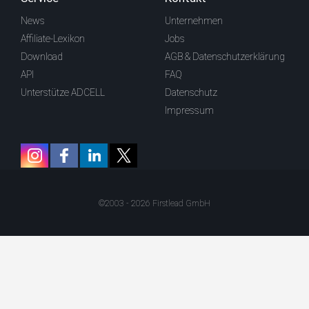
News
Unternehmen
Affiliate-Lexikon
Jobs
Download
AGB & Datenschutzerklärung
API
FAQ
Unterstütze ADCELL
Datenschutz
Impressum
©2003 - 2026 Firstlead GmbH