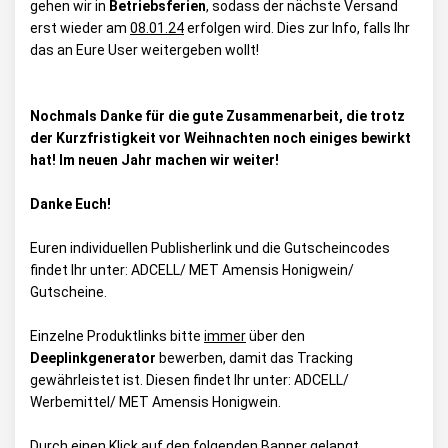
gehen wir in
Betriebsferien
, sodass der nächste Versand
erst wieder am
08.01.24
erfolgen wird. Dies zur Info, falls Ihr
das an Eure User weitergeben wollt!
Nochmals Danke für die gute Zusammenarbeit, die trotz
der Kurzfristigkeit vor Weihnachten noch einiges bewirkt
hat! Im neuen Jahr machen wir weiter!
Danke Euch!
Euren individuellen Publisherlink und die Gutscheincodes
findet Ihr unter:
ADCELL/ MET Amensis Honigwein/
Gutscheine
.
Einzelne Produktlinks bitte
immer
über den
Deeplinkgenerator
bewerben, damit das Tracking
gewährleistet ist. Diesen findet Ihr unter:
ADCELL/
Werbemittel/ MET Amensis Honigwein
.
Durch einen Klick auf den folgenden Banner gelangt