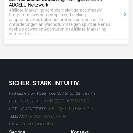
ADCELL-Netzwerk
Affiliate-Marketing verändert sich gerade massiv.
Programme werden komplexer, Tracking
anspruchsvoller, Publisher professioneller und die
Anforderungen an Wachstum steigen spürbar. Genau
deshalb gewinnen Agenturen im Affiliate-Marketing
immer stär...
SICHER. STARK. INTUITIV.
Firstlead GmbH, Rosenfelder St. 15-16, 10315 Berlin
+49 (0)30 - 609 83 61-0
HOTLINE PUBLISHER:
+49 (0)30 - 609 83 61-23
HOTLINE ADVERTISER:
TELEFAX:
+49 (0)30 - 609 83 61-99
service@adcell.de
E-MAIL:
Service
Kontakt