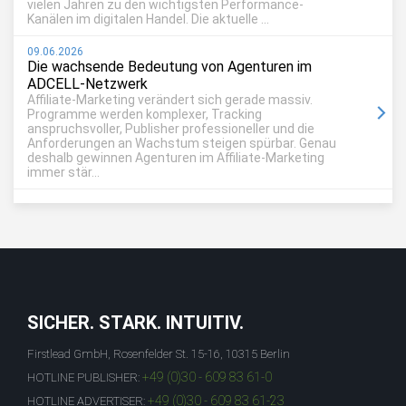
vielen Jahren zu den wichtigsten Performance-
Kanälen im digitalen Handel. Die aktuelle ...
09.06.2026
Die wachsende Bedeutung von Agenturen im
ADCELL-Netzwerk
Affiliate-Marketing verändert sich gerade massiv.
Programme werden komplexer, Tracking
anspruchsvoller, Publisher professioneller und die
Anforderungen an Wachstum steigen spürbar. Genau
deshalb gewinnen Agenturen im Affiliate-Marketing
immer stär...
SICHER. STARK. INTUITIV.
Firstlead GmbH, Rosenfelder St. 15-16, 10315 Berlin
+49 (0)30 - 609 83 61-0
HOTLINE PUBLISHER:
+49 (0)30 - 609 83 61-23
HOTLINE ADVERTISER: