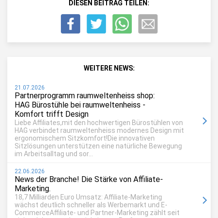
DIESEN BEITRAG TEILEN:
WEITERE NEWS:
21.07.2026
Partnerprogramm raumweltenheiss shop:
HAG Bürostühle bei raumweltenheiss -
Komfort trifft Design
Liebe Affiliates,mit den hochwertigen Bürostühlen von
HAG verbindet raumweltenheiss modernes Design mit
ergonomischem Sitzkomfort!Die innovativen
Sitzlösungen unterstützen eine natürliche Bewegung
im Arbeitsalltag und sor...
22.06.2026
News der Branche! Die Stärke von Affiliate-
Marketing.
18,7 Milliarden Euro Umsatz: Affiliate-Marketing
wächst deutlich schneller als Werbemarkt und E-
CommerceAffiliate- und Partner-Marketing zählt seit