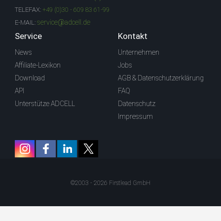
TELEFAX:
+49 (0)30 - 609 83 61-99
service@adcell.de
E-MAIL:
Service
Kontakt
News
Unternehmen
Affiliate-Lexikon
Jobs
Download
AGB & Datenschutzerklärung
API
FAQ
Unterstütze ADCELL
Datenschutz
Impressum
©2003 - 2026 Firstlead GmbH