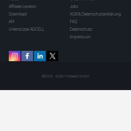
Affiliate-Lexikon
Jobs
Download
AGB & Datenschutzerklärung
API
FAQ
Unterstütze ADCELL
Datenschutz
Impressum
©2003 - 2026 Firstlead GmbH