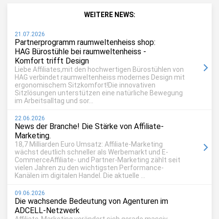
WEITERE NEWS:
21.07.2026
Partnerprogramm raumweltenheiss shop:
HAG Bürostühle bei raumweltenheiss -
Komfort trifft Design
Liebe Affiliates,mit den hochwertigen Bürostühlen von
HAG verbindet raumweltenheiss modernes Design mit
ergonomischem Sitzkomfort!Die innovativen
Sitzlösungen unterstützen eine natürliche Bewegung
im Arbeitsalltag und sor...
22.06.2026
News der Branche! Die Stärke von Affiliate-
Marketing.
18,7 Milliarden Euro Umsatz: Affiliate-Marketing
wächst deutlich schneller als Werbemarkt und E-
CommerceAffiliate- und Partner-Marketing zählt seit
vielen Jahren zu den wichtigsten Performance-
Kanälen im digitalen Handel. Die aktuelle ...
09.06.2026
Die wachsende Bedeutung von Agenturen im
ADCELL-Netzwerk