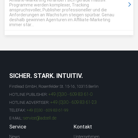
Affiliate-Marketing verändert sich gerade massiv.
Programme werden komplexer, Tracking
anspruchsvoller, Publisher professioneller und die
Anforderungen an Wachstum steigen spürbar. Genau
deshalb gewinnen Agenturen im Affiliate-Marketing
immer stär...
SICHER. STARK. INTUITIV.
Firstlead GmbH, Rosenfelder St. 15-16, 10315 Berlin
+49 (0)30 - 609 83 61-0
HOTLINE PUBLISHER:
+49 (0)30 - 609 83 61-23
HOTLINE ADVERTISER:
TELEFAX:
+49 (0)30 - 609 83 61-99
service@adcell.de
E-MAIL:
Service
Kontakt
News
Unternehmen