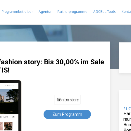
Programmbetreiber
Agentur
Partnerprogramme
ADCELL-Tools
Konta
ashion story: Bis 30,00% im Sale
IS!
21.0
Par
Zum Programm
rau
Bür
Kom