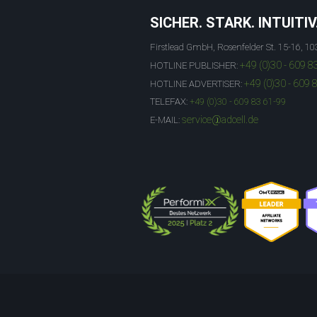
SICHER. STARK. INTUITIV
Firstlead GmbH, Rosenfelder St. 15-16, 10
+49 (0)30 - 609 8
HOTLINE PUBLISHER:
+49 (0)30 - 609 
HOTLINE ADVERTISER:
TELEFAX:
+49 (0)30 - 609 83 61-99
service@adcell.de
E-MAIL: