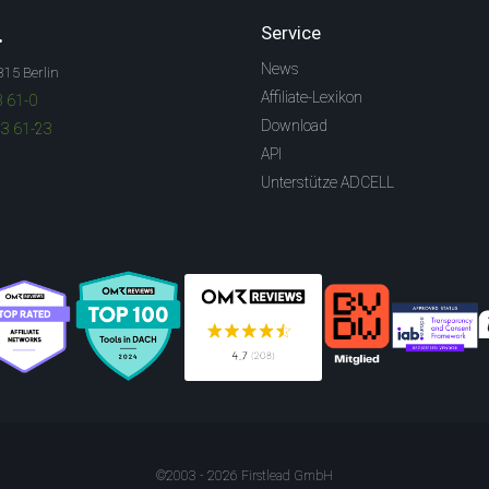
.
Service
News
315 Berlin
Affiliate-Lexikon
3 61-0
Download
83 61-23
API
Unterstütze ADCELL
©2003 - 2026 Firstlead GmbH