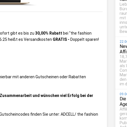
Lie
Bür
rau
mit
inn
unt
Bew
sofort gibt es bis zu
30,00% Rabatt
bei "the fashion
.06.25 heißt es Versandkosten
GRATIS -
Doppelt sparen!
22.0
New
Aff
18,7
Mar
als
Com
Mark
inierbar mit anderen Gutscheinen oder Rabatten
den
im d
09.0
e Zusammenarbeit und wünschen viel Erfolg bei der
Die
Age
Affi
ger
ie Gutscheincodes finden Sie unter:
ADCELL/ the fashion
kom
Publ