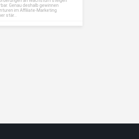
orderungen an Wachstum steigen
rbar. Genau deshalb gewinnen
nturen im Affiliate-Marketing
r stär...