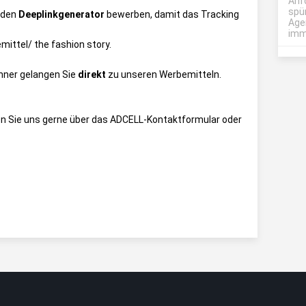
Anf
spü
 den
Deeplinkgenerator
bewerben, damit das Tracking
Age
imme
ittel/ the fashion story
.
anner gelangen Sie
direkt
zu unseren Werbemitteln.
n Sie uns gerne über das
ADCELL-Kontaktformular
oder