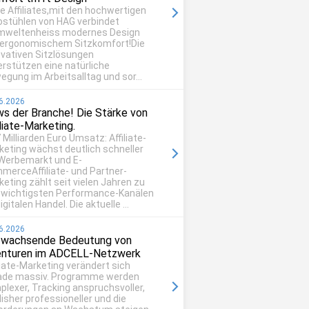
be Affiliates,mit den hochwertigen
ostühlen von HAG verbindet
mweltenheiss modernes Design
 ergonomischem Sitzkomfort!Die
ovativen Sitzlösungen
erstützen eine natürliche
egung im Arbeitsalltag und sor...
6.2026
s der Branche! Die Stärke von
iliate-Marketing.
 Milliarden Euro Umsatz: Affiliate-
keting wächst deutlich schneller
 Werbemarkt und E-
merceAffiliate- und Partner-
eting zählt seit vielen Jahren zu
 wichtigsten Performance-Kanälen
igitalen Handel. Die aktuelle ...
6.2026
 wachsende Bedeutung von
nturen im ADCELL-Netzwerk
liate-Marketing verändert sich
ade massiv. Programme werden
plexer, Tracking anspruchsvoller,
isher professioneller und die