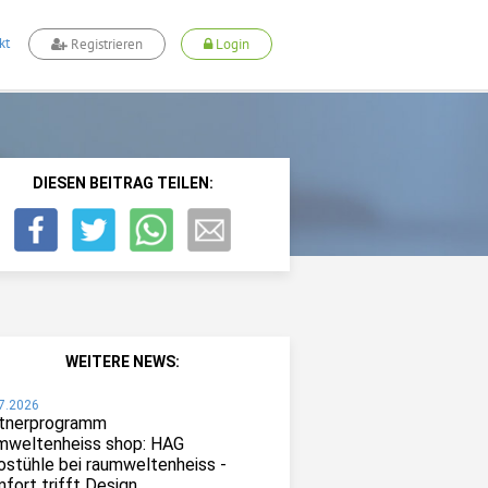
kt
Registrieren
Login
DIESEN BEITRAG TEILEN:
WEITERE NEWS:
7.2026
tnerprogramm
mweltenheiss shop: HAG
ostühle bei raumweltenheiss -
fort trifft Design