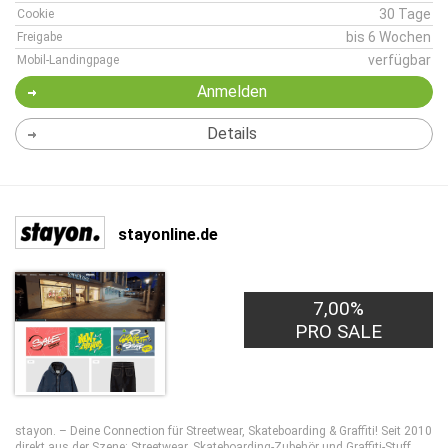
30 Tage
Cookie
bis 6 Wochen
Freigabe
verfügbar
Mobil-Landingpage
Anmelden
Details
stayonline.de
7,00%
PRO SALE
stayon. – Deine Connection für Streetwear, Skateboarding & Graffiti! Seit 2010
direkt aus der Szene: Streetwear, Skateboarding-Zubehör und Graffiti-Stuff.