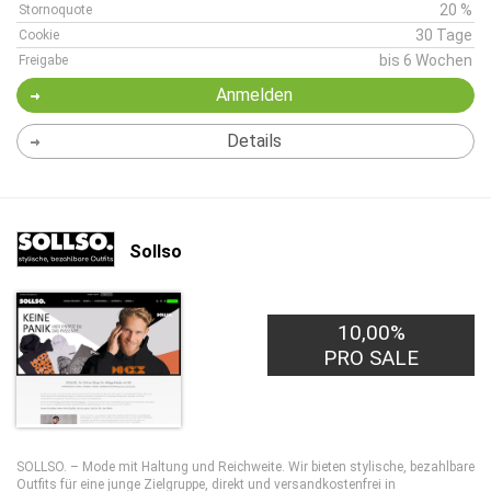
20 %
Stornoquote
30 Tage
Cookie
bis 6 Wochen
Freigabe
Anmelden
Details
Sollso
10,00%
PRO SALE
SOLLSO. – Mode mit Haltung und Reichweite. Wir bieten stylische, bezahlbare
Outfits für eine junge Zielgruppe, direkt und versandkostenfrei in