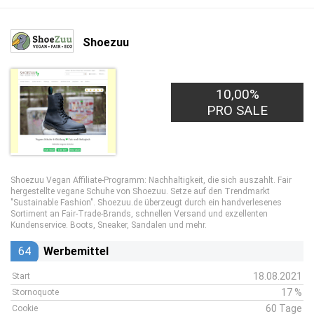
Shoezuu
10,00%
PRO SALE
Shoezuu Vegan Affiliate-Programm: Nachhaltigkeit, die sich auszahlt. Fair
hergestellte vegane Schuhe von Shoezuu. Setze auf den Trendmarkt
"Sustainable Fashion". Shoezuu.de überzeugt durch ein handverlesenes
Sortiment an Fair-Trade-Brands, schnellen Versand und exzellenten
Kundenservice. Boots, Sneaker, Sandalen und mehr.
64
Werbemittel
18.08.2021
Start
17 %
Stornoquote
60 Tage
Cookie