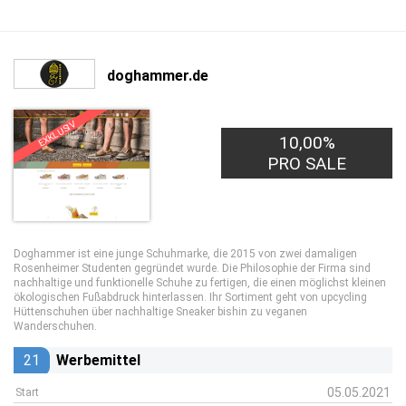
doghammer.de
EXKLUSIV
10,00%
PRO SALE
Doghammer ist eine junge Schuhmarke, die 2015 von zwei damaligen
Rosenheimer Studenten gegründet wurde. Die Philosophie der Firma sind
nachhaltige und funktionelle Schuhe zu fertigen, die einen möglichst kleinen
ökologischen Fußabdruck hinterlassen. Ihr Sortiment geht von upcycling
Hüttenschuhen über nachhaltige Sneaker bishin zu veganen
Wanderschuhen.
21
Werbemittel
05.05.2021
Start