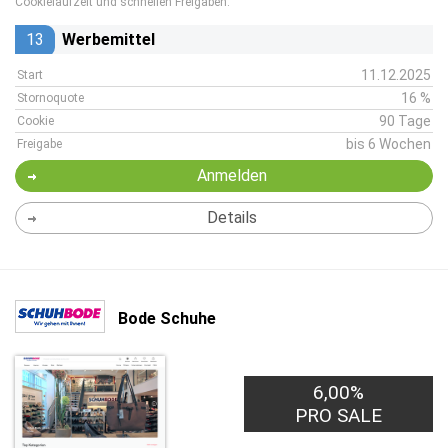
Cookielaufzeit und schnellen Freigaben.
13
Werbemittel
11.12.2025
Start
16 %
Stornoquote
90 Tage
Cookie
bis 6 Wochen
Freigabe
Anmelden
Details
Bode Schuhe
6,00%
PRO SALE