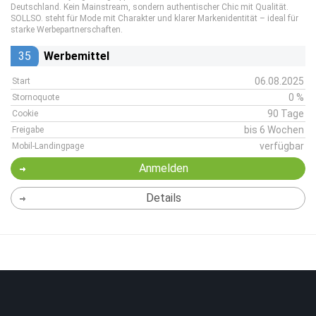
Deutschland. Kein Mainstream, sondern authentischer Chic mit Qualität.
SOLLSO. steht für Mode mit Charakter und klarer Markenidentität – ideal für
starke Werbepartnerschaften.
35
Werbemittel
06.08.2025
Start
0 %
Stornoquote
90 Tage
Cookie
bis 6 Wochen
Freigabe
verfügbar
Mobil-Landingpage
Anmelden
Details