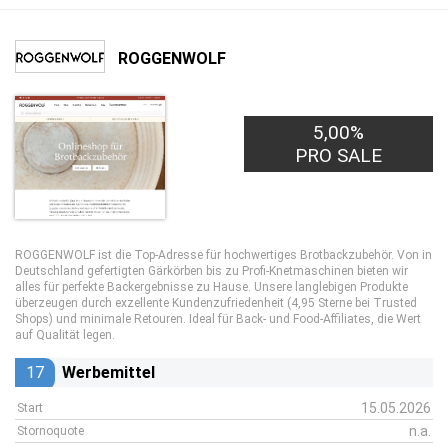
ROGGENWOLF
5,00%
PRO SALE
ROGGENWOLF ist die Top-Adresse für hochwertiges Brotbackzubehör. Von in
Deutschland gefertigten Gärkörben bis zu Profi-Knetmaschinen bieten wir
alles für perfekte Backergebnisse zu Hause. Unsere langlebigen Produkte
überzeugen durch exzellente Kundenzufriedenheit (4,95 Sterne bei Trusted
Shops) und minimale Retouren. Ideal für Back- und Food-Affiliates, die Wert
auf Qualität legen.
17
Werbemittel
15.05.2026
Start
n.a.
Stornoquote