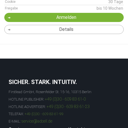
30 Tage
Cookie
bis 10 Wochen
Freigabe
Anmelden
Details
SICHER. STARK. INTUITIV.
Firstlead GmbH, Rosenfelder St. 15-16, 10315 Berlin
+49 (0)30 - 609 83 61-0
HOTLINE PUBLISHER:
+49 (0)30 - 609 83 61-23
HOTLINE ADVERTISER:
TELEFAX:
+49 (0)30 - 609 83 61-99
service@adcell.de
E-MAIL: