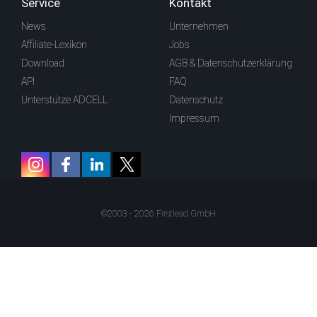
Service
Kontakt
News
Unternehmen
Affiliate-Lexikon
Jobs
Download
AGB & Datenschutzerklärung
API
FAQ
Unterstütze ADCELL
Datenschutz
Impressum
©2003 - 2026 Firstlead GmbH