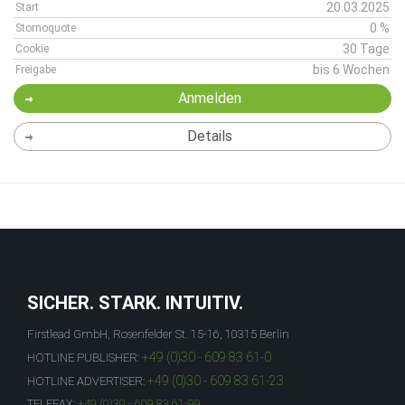
20.03.2025
Start
0 %
Stornoquote
30 Tage
Cookie
bis 6 Wochen
Freigabe
Anmelden
Details
SICHER. STARK. INTUITIV.
Firstlead GmbH, Rosenfelder St. 15-16, 10315 Berlin
+49 (0)30 - 609 83 61-0
HOTLINE PUBLISHER:
+49 (0)30 - 609 83 61-23
HOTLINE ADVERTISER:
TELEFAX:
+49 (0)30 - 609 83 61-99