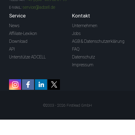
service@adcell.de
E-MAIL:
Service
Kontakt
News
Unternehmen
Affiliate-Lexikon
Jobs
Download
AGB & Datenschutzerklärung
API
FAQ
Unterstütze ADCELL
Datenschutz
Impressum
©2003 - 2026 Firstlead GmbH