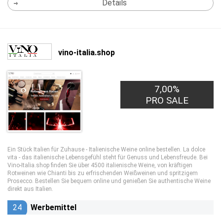
Details
vino-italia.shop
7,00%
PRO SALE
Ein Stück Italien für Zuhause - Italienische Weine online bestellen. La dolce
vita - das italienische Lebensgefühl steht für Genuss und Lebensfreude. Bei
Vino-Italia.shop finden Sie über 4500 italienische Weine, von kräftigen
Rotweinen wie Chianti bis zu erfrischenden Weißweinen und spritzigem
Prosecco. Bestellen Sie bequem online und genießen Sie authentische Weine
direkt aus Italien.
24
Werbemittel