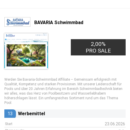
BAVARIA Schwimmbad
2,00%
PRO SALE
Werden Sie Bavaria-Schwimmbad Affiliate – Gemeinsam erfolgreich mit
Qualität, Kompetenz und starken Provisionen. Mit unserer Leidenschaft für
Pools und über 20 Jahren Erfahrung im Bereich Schwimmbadtechnik bieten
wir alles, was das Herz von Poolbesitzern und Wasserliebhabern
höherschlagen lässt. Ein umfangreiches Sortiment rund um das Thema
Pool.
13
Werbemittel
23.06.2026
Start