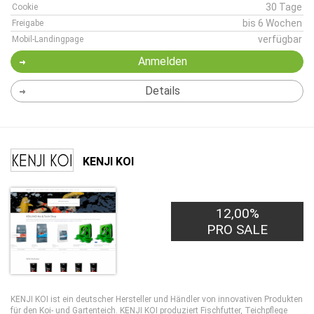
30 Tage
Cookie
bis 6 Wochen
Freigabe
verfügbar
Mobil-Landingpage
Anmelden
Details
KENJI KOI
12,00%
PRO SALE
KENJI KOI ist ein deutscher Hersteller und Händler von innovativen Produkten
für den Koi- und Gartenteich. KENJI KOI produziert Fischfutter, Teichpflege