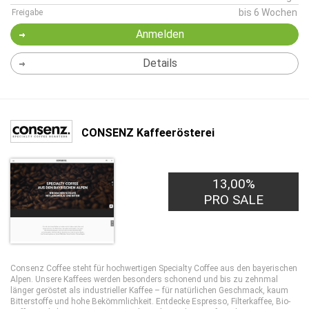
bis 6 Wochen
Freigabe
Anmelden
Details
CONSENZ Kaffeerösterei
13,00%
PRO SALE
Consenz Coffee steht für hochwertigen Specialty Coffee aus den bayerischen
Alpen. Unsere Kaffees werden besonders schonend und bis zu zehnmal
länger geröstet als industrieller Kaffee – für natürlichen Geschmack, kaum
Bitterstoffe und hohe Bekömmlichkeit. Entdecke Espresso, Filterkaffee, Bio-