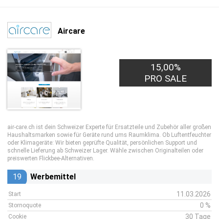
Aircare
15,00%
PRO SALE
air-care.ch ist dein Schweizer Experte für Ersatzteile und Zubehör aller großen
Haushaltsmarken sowie für Geräte rund ums Raumklima. Ob Luftentfeuchter
oder Klimageräte: Wir bieten geprüfte Qualität, persönlichen Support und
schnelle Lieferung ab Schweizer Lager. Wähle zwischen Originalteilen oder
preiswerten Flickbee-Alternativen.
19
Werbemittel
11.03.2026
Start
0 %
Stornoquote
30 Tage
Cookie