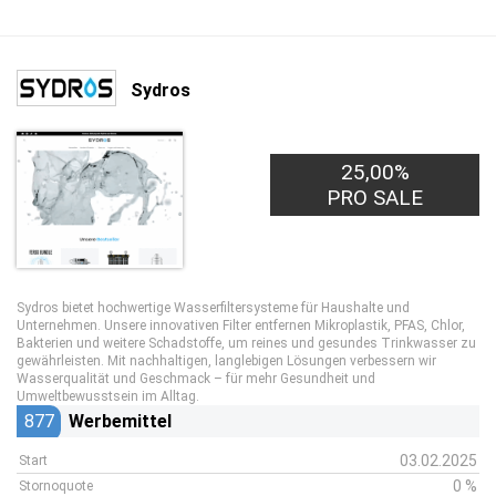
Sydros
25,00%
PRO SALE
Sydros bietet hochwertige Wasserfiltersysteme für Haushalte und
Unternehmen. Unsere innovativen Filter entfernen Mikroplastik, PFAS, Chlor,
Bakterien und weitere Schadstoffe, um reines und gesundes Trinkwasser zu
gewährleisten. Mit nachhaltigen, langlebigen Lösungen verbessern wir
Wasserqualität und Geschmack – für mehr Gesundheit und
Umweltbewusstsein im Alltag.
877
Werbemittel
03.02.2025
Start
0 %
Stornoquote