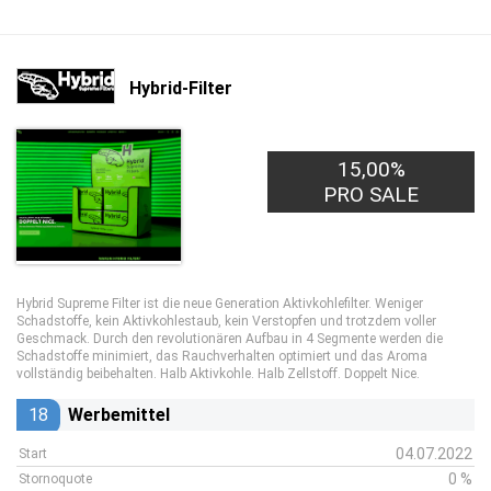
Hybrid-Filter
15,00%
PRO SALE
Hybrid Supreme Filter ist die neue Generation Aktivkohlefilter. Weniger
Schadstoffe, kein Aktivkohlestaub, kein Verstopfen und trotzdem voller
Geschmack. Durch den revolutionären Aufbau in 4 Segmente werden die
Schadstoffe minimiert, das Rauchverhalten optimiert und das Aroma
vollständig beibehalten. Halb Aktivkohle. Halb Zellstoff. Doppelt Nice.
18
Werbemittel
04.07.2022
Start
0 %
Stornoquote