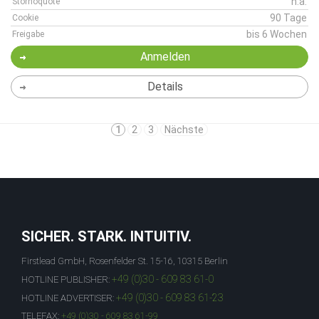
n.a.
Stornoquote
90 Tage
Cookie
bis 6 Wochen
Freigabe
Anmelden
Details
1
2
3
Nächste
SICHER. STARK. INTUITIV.
Firstlead GmbH, Rosenfelder St. 15-16, 10315 Berlin
+49 (0)30 - 609 83 61-0
HOTLINE PUBLISHER:
+49 (0)30 - 609 83 61-23
HOTLINE ADVERTISER:
TELEFAX:
+49 (0)30 - 609 83 61-99