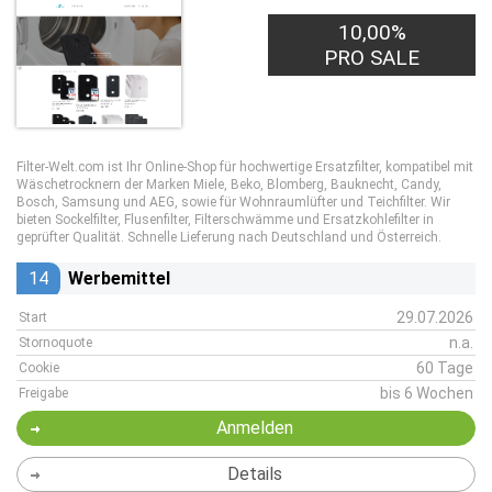
10,00%
PRO SALE
Filter-Welt.com ist Ihr Online-Shop für hochwertige Ersatzfilter, kompatibel mit
Wäschetrocknern der Marken Miele, Beko, Blomberg, Bauknecht, Candy,
Bosch, Samsung und AEG, sowie für Wohnraumlüfter und Teichfilter. Wir
bieten Sockelfilter, Flusenfilter, Filterschwämme und Ersatzkohlefilter in
geprüfter Qualität. Schnelle Lieferung nach Deutschland und Österreich.
14
Werbemittel
29.07.2026
Start
n.a.
Stornoquote
60 Tage
Cookie
bis 6 Wochen
Freigabe
Anmelden
Details