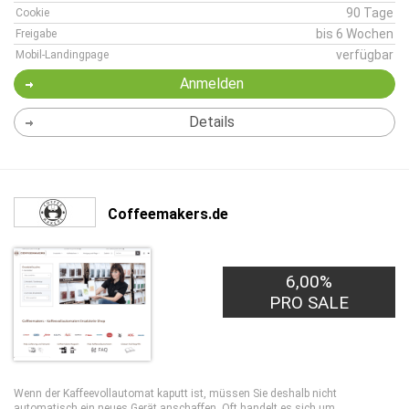
90 Tage
Cookie
bis 6 Wochen
Freigabe
verfügbar
Mobil-Landingpage
Anmelden
Details
Coffeemakers.de
6,00%
PRO SALE
Wenn der Kaffeevollautomat kaputt ist, müssen Sie deshalb nicht
automatisch ein neues Gerät anschaffen. Oft handelt es sich um