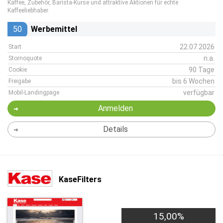
Kaffee, Zubehör, Barista-Kurse und attraktive Aktionen für echte
Kaffeeliebhaber.
50
Werbemittel
22.07.2026
Start
n.a.
Stornoquote
90 Tage
Cookie
bis 6 Wochen
Freigabe
verfügbar
Mobil-Landingpage
Anmelden
Details
KaseFilters
15,00%