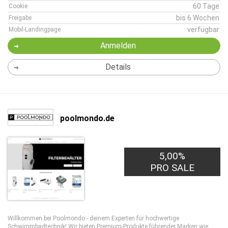
60 Tage
Cookie
bis 6 Wochen
Freigabe
verfügbar
Mobil-Landingpage
Anmelden
Details
poolmondo.de
5,00%
PRO SALE
Willkommen bei Poolmondo - deinem Experten für hochwertige
Schwimmbadtechnik! Wir bieten Premium-Produkte führender Marken wie