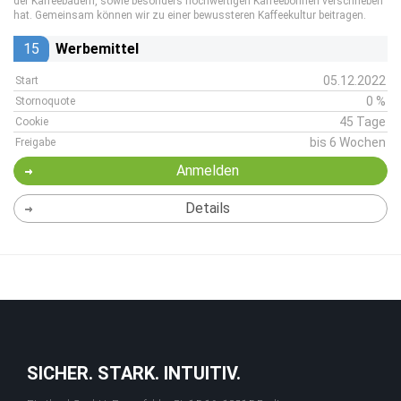
der Kaffeebauern, sowie besonders hochwertigen Kaffeebohnen verschrieben
hat. Gemeinsam können wir zu einer bewussteren Kaffeekultur beitragen.
15
Werbemittel
05.12.2022
Start
0 %
Stornoquote
45 Tage
Cookie
bis 6 Wochen
Freigabe
Anmelden
Details
SICHER. STARK. INTUITIV.