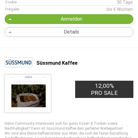
30 Tage
Cookie
bis 6 Wochen
Freigabe
Anmelden
Details
Süssmund Kaffee
12,00%
PRO SALE
Deine Community interessiert sich für gutes Essen & Trinken sowie
Nachhaltigkeit? Dann ist Süssmund Kaffee dein perfekter Werbepartner!
Wir sind eine kleine Kaffeerösterei aus Wien, die sich der fairen Bezahlung