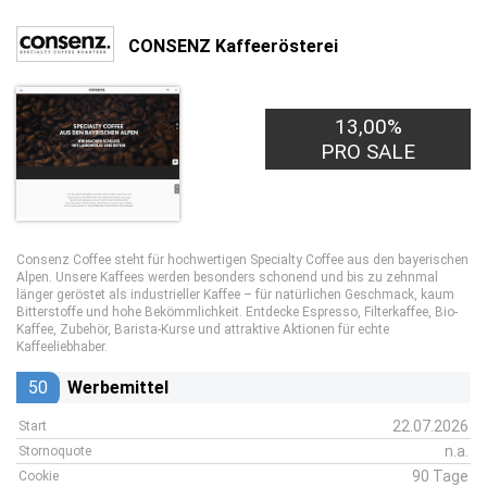
CONSENZ Kaffeerösterei
13,00%
PRO SALE
Consenz Coffee steht für hochwertigen Specialty Coffee aus den bayerischen
Alpen. Unsere Kaffees werden besonders schonend und bis zu zehnmal
länger geröstet als industrieller Kaffee – für natürlichen Geschmack, kaum
Bitterstoffe und hohe Bekömmlichkeit. Entdecke Espresso, Filterkaffee, Bio-
Kaffee, Zubehör, Barista-Kurse und attraktive Aktionen für echte
Kaffeeliebhaber.
50
Werbemittel
22.07.2026
Start
n.a.
Stornoquote
90 Tage
Cookie