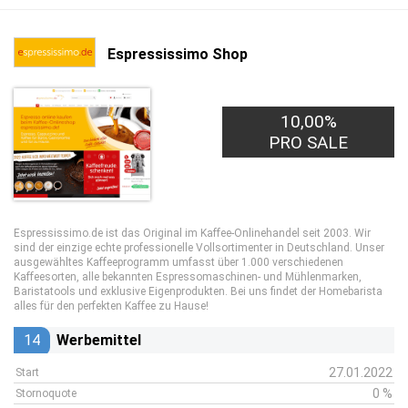
Espressissimo Shop
10,00%
PRO SALE
Espressissimo.de ist das Original im Kaffee-Onlinehandel seit 2003. Wir
sind der einzige echte professionelle Vollsortimenter in Deutschland. Unser
ausgewähltes Kaffeeprogramm umfasst über 1.000 verschiedenen
Kaffeesorten, alle bekannten Espressomaschinen- und Mühlenmarken,
Baristatools und exklusive Eigenprodukten. Bei uns findet der Homebarista
alles für den perfekten Kaffee zu Hause!
14
Werbemittel
27.01.2022
Start
0 %
Stornoquote