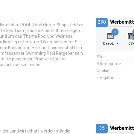
230
Werbemitt
Hinter dem POOL Total Online-Shop steht ein
starkes Team, dass Sie bei all Ihren Fragen
1
rund um das Thema Pool und Wellness
tatkräftig unterstützt! Wir möchten für Sie,
DeepLink
CS
liebe Kunden, mit Herz und Leidenschaft ein
umfassender Swimming Pool Ratgeber sein,
Start
um die passenden Produkte für Ihre
Stornoquote
Bedürfnisse zu finden.
Cookie
Freigabe
35
Werbemitt
In der Landwirtschaft werden ständig