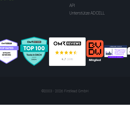
API
Unterstütze ADCELL
©2003 - 2026 Firstlead GmbH