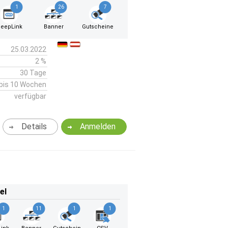
1
26
7
eepLink
Banner
Gutscheine
25.03.2022
2 %
30 Tage
bis 10 Wochen
verfügbar
Details
Anmelden
el
1
11
1
1