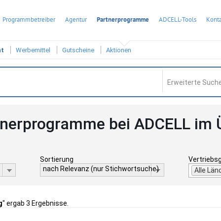
Programmbetreiber
Agentur
Partnerprogramme
ADCELL-Tools
Konta
ht
Werbemittel
Gutscheine
Aktionen
Erweiterte Suche
tnerprogramme bei ADCELL im 
Sortierung
Vertriebs
nach Relevanz (nur Stichwortsuche)
Alle Län
g
" ergab 3 Ergebnisse.