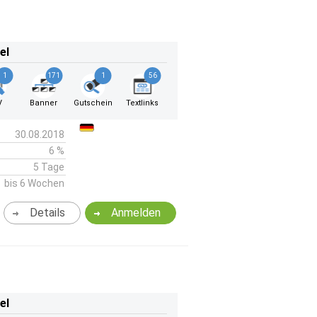
el
1
171
1
56
V
Banner
Gutschein
Textlinks
30.08.2018
6 %
5 Tage
bis 6 Wochen
Details
Anmelden
el