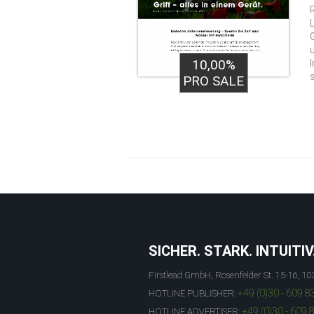
10,00%
PRO SALE
SICHER. STARK. INTUITIV
Firstlead GmbH, Rosenfelder St. 15-16, 10
+49 (0)30 - 609 8
HOTLINE PUBLISHER:
+49 (0)30 - 609 
HOTLINE ADVERTISER: