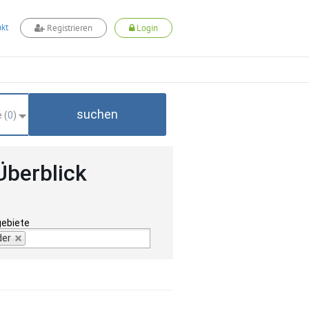
kt
Registrieren
Login
suchen
 (
0
)
Überblick
gebiete
der