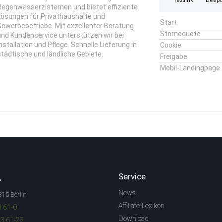
Textlink
DeepL
Regenwasserzisternen und bietet effiziente
Lösungen für Privathaushalte und
Start
Gewerbebetriebe. Mit exzellenter Beratung
Stornoquote
und Kundenservice unterstützen wir bei
Installation und Pflege. Schnelle Lieferung in
Cookie
städtische und ländliche Gebiete.
Freigabe
Mobil-Landingpage
.
Service
News
315 Berlin
Affiliate-Lexikon
3 61-0
Download
83 61-23