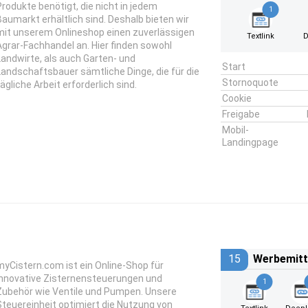
Produkte benötigt, die nicht in jedem
1
Baumarkt erhältlich sind. Deshalb bieten wir
mit unserem Onlineshop einen zuverlässigen
Textlink
D
Agrar-Fachhandel an. Hier finden sowohl
Landwirte, als auch Garten- und
Start
Landschaftsbauer sämtliche Dinge, die für die
Stornoquote
tägliche Arbeit erforderlich sind.
Cookie
Freigabe
Mobil-
Landingpage
15
Werbemitt
myCistern.com ist ein Online-Shop für
innovative Zisternensteuerungen und
1
Zubehör wie Ventile und Pumpen. Unsere
Steuereinheit optimiert die Nutzung von