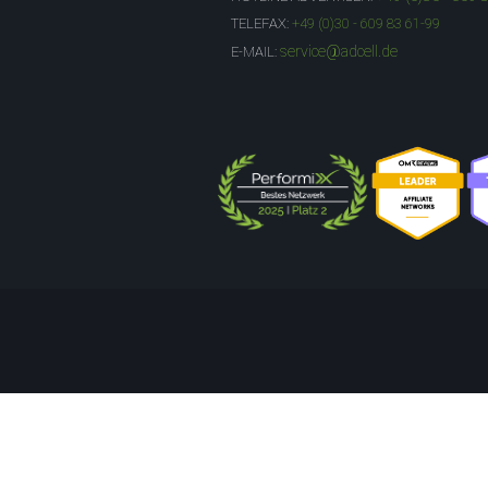
TELEFAX:
+49 (0)30 - 609 83 61-99
service@adcell.de
E-MAIL: