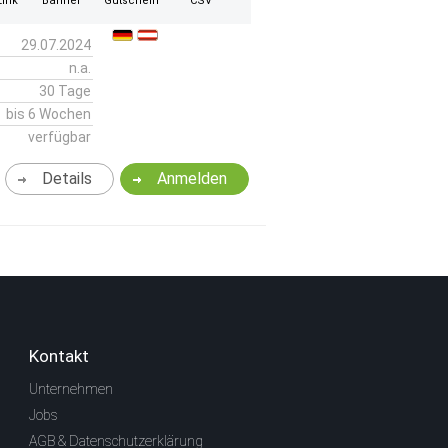
ink
Banner
Gutschein
CSV
29.07.2024
n.a.
30 Tage
bis 6 Wochen
verfügbar
Details
Anmelden
Kontakt
Unternehmen
Jobs
AGB & Datenschutzerklärung