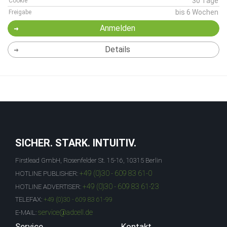
30 Tage
Cookie
bis 6 Wochen
Freigabe
Anmelden
Details
SICHER. STARK. INTUITIV.
Firstlead GmbH, Rosenfelder St. 15-16, 10315 Berlin
+49 (0)30 - 609 83 61-0
HOTLINE PUBLISHER:
+49 (0)30 - 609 83 61-23
HOTLINE ADVERTISER:
TELEFAX:
+49 (0)30 - 609 83 61-99
service@adcell.de
E-MAIL:
Service
Kontakt