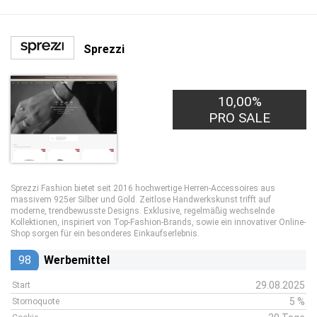
Sprezzi
10,00%
PRO SALE
Sprezzi Fashion bietet seit 2016 hochwertige Herren-Accessoires aus
massivem 925er Silber und Gold. Zeitlose Handwerkskunst trifft auf
moderne, trendbewusste Designs. Exklusive, regelmäßig wechselnde
Kollektionen, inspiriert von Top-Fashion-Brands, sowie ein innovativer Online-
Shop sorgen für ein besonderes Einkaufserlebnis.
98
Werbemittel
29.08.2025
Start
5 %
Stornoquote