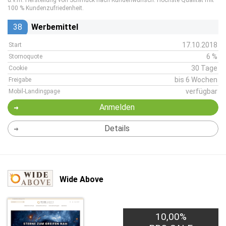
u.v.m. Herstellung von Schmuck nach Kundenwunsch. Höchste Qualität mit
100 % Kundenzufriedenheit.
38
Werbemittel
17.10.2018
Start
6 %
Stornoquote
30 Tage
Cookie
bis 6 Wochen
Freigabe
verfügbar
Mobil-Landingpage
Anmelden
Details
Wide Above
10,00%