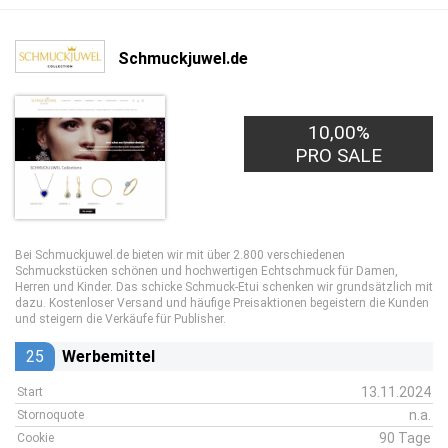
Schmuckjuwel.de
10,00%
PRO SALE
Bei Schmuckjuwel.de bieten wir mit über 2.800 verschiedenen
Schmuckstücken schönen und hochwertigen Echtschmuck für Damen,
Herren und Kinder. Das schicke Schmuck-Etui schenken wir grundsätzlich mit
dazu. Kostenloser Versand und häufige Preisaktionen begeistern die Kunden
und steigern die Verkäufe für Publisher.
25
Werbemittel
13.11.2024
Start
n.a.
Stornoquote
90 Tage
Cookie