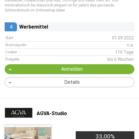
Halsketten, Fußkettchen (Hal Hal), Ohrringe und vieles mehr an. Von
minimalistisch bis klassisch-elegant ist für jede/n das passende
Schmuckstück im Onlineshop dabei.
4
Werbemittel
01.09.2022
Start
n.a.
Stornoquote
110 Tage
Cookie
bis 6 Wochen
Freigabe
Anmelden
Details
AGVA-Studio
33,00%