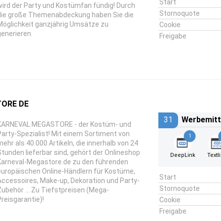
Start
wird der Party und Kostümfan fündig! Durch
Stornoquote
die große Themenabdeckung haben Sie die
Möglichkeit ganzjährig Umsätze zu
Cookie
generieren.
Freigabe
ORE DE
31
Werbemitt
KARNEVAL MEGASTORE - der Kostüm- und
Party-Spezialist! Mit einem Sortiment von
1
mehr als 40.000 Artikeln, die innerhalb von 24
Stunden lieferbar sind, gehört der Onlineshop
DeepLink
Textl
Karneval-Megastore.de zu den führenden
europäischen Online-Händlern für Kostüme,
Start
Accessoires, Make-up, Dekoration und Party-
Stornoquote
Zubehör … Zu Tiefstpreisen (Mega-
Preisgarantie)!
Cookie
Freigabe