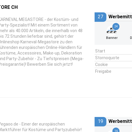
TORE CH
27
Werbemitt
KARNEVAL MEGASTORE - der Kostüm- und
Party-Spezialist! Mit einem Sortiment von
24
mehr als 40.000 Artikeln, die innerhalb von 48
bis 72 Stunden lieferbar sind, gehört der
Banner
D
Onlineshop Karneval-Megastore zu den
führenden europäischen Online-Händlern für
Start
Kostüme, Accessoires, Make-up, Dekoration
Stornoquote
und Party-Zubehör - Zu Tiefstpreisen (Mega-
Preisgarantie)! Bewerben Sie sich jetzt!
Cookie
Freigabe
19
Werbemitt
Vegaoo.de - Einer der europäischen
Marktführer für Kostüme und Partyzubehör!
16