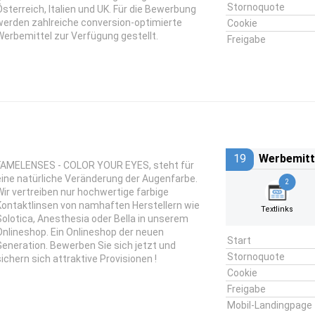
Stornoquote
Österreich, Italien und UK. Für die Bewerbung
werden zahlreiche conversion-optimierte
Cookie
Werbemittel zur Verfügung gestellt.
Freigabe
19
Werbemitt
FAMELENSES - COLOR YOUR EYES, steht für
eine natürliche Veränderung der Augenfarbe.
2
Wir vertreiben nur hochwertige farbige
Kontaktlinsen von namhaften Herstellern wie
Textlinks
Solotica, Anesthesia oder Bella in unserem
Onlineshop. Ein Onlineshop der neuen
Start
Generation. Bewerben Sie sich jetzt und
Stornoquote
sichern sich attraktive Provisionen !
Cookie
Freigabe
Mobil-Landingpage