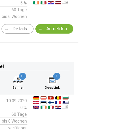
+14
5 %
60 Tage
bis 6 Wochen
Details
Anmelden
el
16
1
Banner
DeepLink
10.09.2020
+15
0 %
60 Tage
bis 8 Wochen
verfügbar