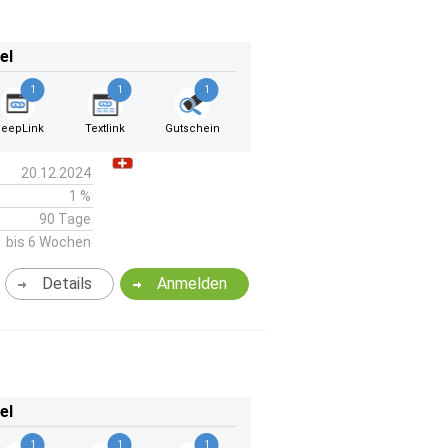
el
1
1
1
eepLink
Textlink
Gutschein
20.12.2024
1 %
90 Tage
bis 6 Wochen
Details
Anmelden
el
1
1
1