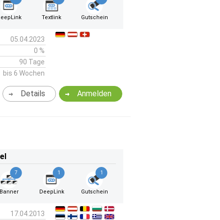
eepLink
Textlink
Gutschein
05.04.2023
0 %
90 Tage
bis 6 Wochen
Details
Anmelden
el
7
1
1
Banner
DeepLink
Gutschein
17.04.2013