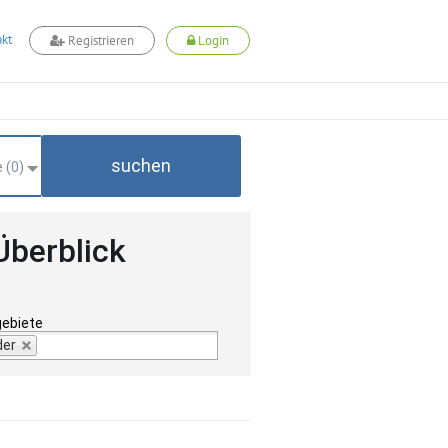
kt
Registrieren
Login
suchen
 (
0
)
Überblick
gebiete
der