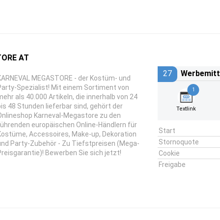
ORE AT
27
Werbemitt
KARNEVAL MEGASTORE - der Kostüm- und
Party-Spezialist! Mit einem Sortiment von
1
mehr als 40.000 Artikeln, die innerhalb von 24
bis 48 Stunden lieferbar sind, gehört der
Textlink
Onlineshop Karneval-Megastore zu den
führenden europäischen Online-Händlern für
Start
Kostüme, Accessoires, Make-up, Dekoration
Stornoquote
und Party-Zubehör - Zu Tiefstpreisen (Mega-
Preisgarantie)! Bewerben Sie sich jetzt!
Cookie
Freigabe