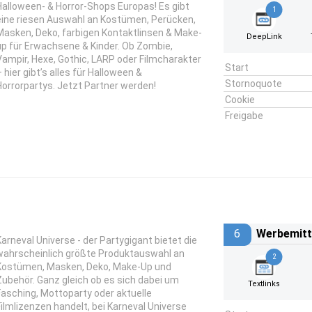
Halloween- & Horror-Shops Europas! Es gibt
1
eine riesen Auswahl an Kostümen, Perücken,
Masken, Deko, farbigen Kontaktlinsen & Make-
DeepLink
up für Erwachsene & Kinder. Ob Zombie,
Vampir, Hexe, Gothic, LARP oder Filmcharakter
Start
 hier gibt’s alles für Halloween &
Stornoquote
Horrorpartys. Jetzt Partner werden!
Cookie
Freigabe
6
Werbemitt
Karneval Universe - der Partygigant bietet die
wahrscheinlich größte Produktauswahl an
2
Kostümen, Masken, Deko, Make-Up und
Zubehör. Ganz gleich ob es sich dabei um
Textlinks
Fasching, Mottoparty oder aktuelle
Filmlizenzen handelt, bei Karneval Universe