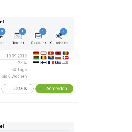
el
9
1
1
2
er
Textlink
DeepLink
Gutscheine
19.09.2019
+30
28 %
60 Tage
bis 6 Wochen
Details
Anmelden
el