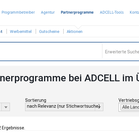
Programmbetreiber
Agentur
Partnerprogramme
ADCELL-Tools
Konta
ht
Werbemittel
Gutscheine
Aktionen
Erweiterte Suche
tnerprogramme bei ADCELL im 
Sortierung
Vertriebs
nach Relevanz (nur Stichwortsuche)
Alle Län
2 Ergebnisse.