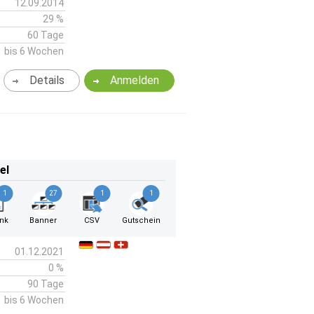
12.09.2014
29 %
60 Tage
bis 6 Wochen
Details
Anmelden
el
1
27
1
1
ink
Banner
CSV
Gutschein
01.12.2021
0 %
90 Tage
bis 6 Wochen