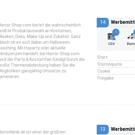
14
Werbemitt
Horror-Shop.com bietet die wahrscheinlich
größte Produktauswahl an Kostümen,
1
Masken, Deko, Make-Up und Zubehör. Ganz
gleich ob es sich dabei um Halloween,
CSV
Bann
Fasching, Mottoparty oder aktuelle
Filmlizenzen handelt, bei Horror-Shop.com
Start
wird der Party & Kostümfan fündig! Durch die
Stornoquote
große Themenabdeckung haben Sie die
Möglichkeit ganzjährig Umsätze zu
Cookie
generieren.
Freigabe
13
Werbemitt
Horrorklinik.de ist einer der größten