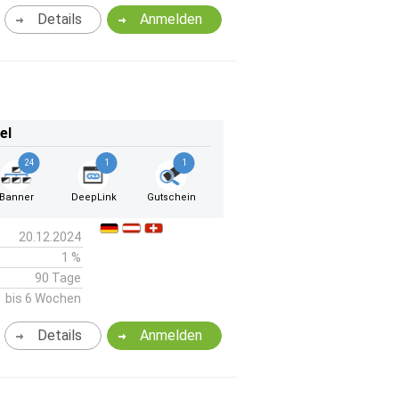
Details
Anmelden
el
24
1
1
Banner
DeepLink
Gutschein
20.12.2024
1 %
90 Tage
bis 6 Wochen
Details
Anmelden