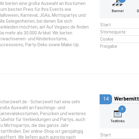
Wir bieten eine große Auswahl an Kostümen
zum besten Preis für Ihre Events wie
Banner
D
Halloween, Karneval, JGAs, Mottopartys und
alle Gelegenheiten, bei denen Sie sich
Start
verkleiden möchten, an! Auf Vegaoo.de finden
Stornoquote
Sie mehr als 30.000 Artikel. Wir bieten
Erwachsenen- und Kinderkostüme,
Cookie
Accessoires, Party-Deko sowie Make-Up.
Freigabe
14
Werbemitt
Scherzwelt.de - Scherzwelt hat eine sehr
große Auswahl an Faschings- und
5
Karnevalskostümen, Perücken und weiteres
Zubehör für Verkleidungen und Partys, auch
Textlinks
zu Mottopartys, die das ganze Jahr
stattfinden. Der online-Shop ist ganzjähgig
Start
geöffent. Wir liefern auch günstig nach