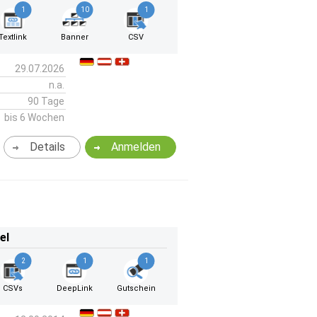
1
10
1
Textlink
Banner
CSV
29.07.2026
n.a.
90 Tage
bis 6 Wochen
Details
Anmelden
el
2
1
1
CSVs
DeepLink
Gutschein