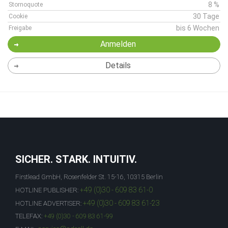
8 %
Stornoquote
30 Tage
Cookie
bis 6 Wochen
Freigabe
Anmelden
Details
SICHER. STARK. INTUITIV.
Firstlead GmbH, Rosenfelder St. 15-16, 10315 Berlin
+49 (0)30 - 609 83 61-0
HOTLINE PUBLISHER:
+49 (0)30 - 609 83 61-23
HOTLINE ADVERTISER:
TELEFAX:
+49 (0)30 - 609 83 61-99