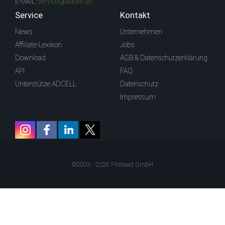
service@adcell.de
E-MAIL:
Service
Kontakt
News
Unternehmen
Affiliate-Lexikon
Jobs
Download
AGB & Datenschutzerklärung
API
FAQ
Unterstütze ADCELL
Datenschutz
Impressum
©2003 - 2026 Firstlead GmbH