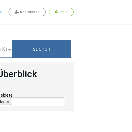
kt
Registrieren
Login
suchen
 (
0
)
Überblick
gebiete
der