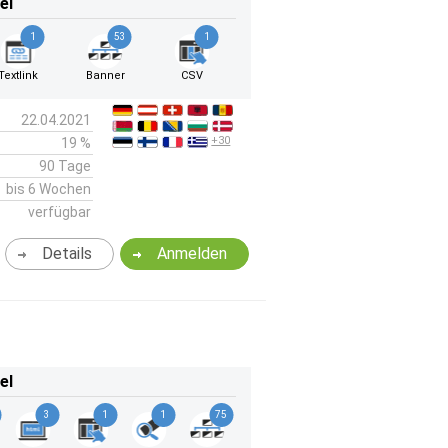
el
1
53
1
Textlink
Banner
CSV
22.04.2021
+30
19 %
90 Tage
bis 6 Wochen
verfügbar
Details
Anmelden
el
3
1
1
75