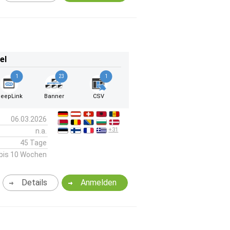
el
1
23
1
eepLink
Banner
CSV
06.03.2026
+31
n.a.
45 Tage
bis 10 Wochen
Details
Anmelden