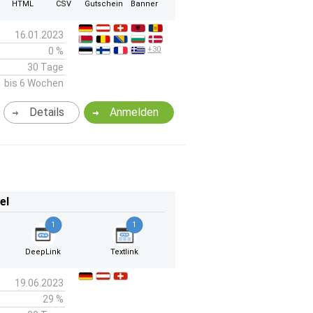
k
HTML
CSV
Gutschein
Banner
16.01.2023
+30
0 %
30 Tage
bis 6 Wochen
Details
Anmelden
el
1
1
DeepLink
Textlink
19.06.2023
29 %