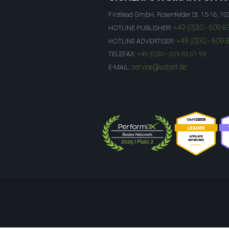
Firstlead GmbH, Rosenfelder St. 15-16, 10
+49 (0)30 - 609 8
HOTLINE PUBLISHER:
+49 (0)30 - 609 
HOTLINE ADVERTISER:
TELEFAX:
+49 (0)30 - 609 83 61-99
service@adcell.de
E-MAIL: