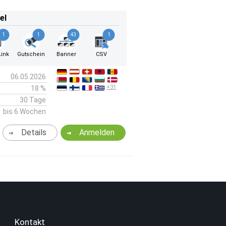
el
1
1
43
1
ink
Gutschein
Banner
CSV
06.05.2026
+31
18 %
30 Tage
bis 6 Wochen
Details
Anmelden
Kontakt