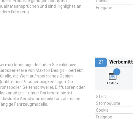
andere Produkte genügen höchsten
Cookie
Qualitätsansprüchen und sind Highlights an
Freigabe
jedem Fahrzeug.
21
Werbemitt
Bei maxtondesign.de finden Sie exklusive
Karosserieteile von Maxton Design – perfekt
1
für alle, die Wert auf sportliches Design,
Qualität und Passgenauigkeit legen. Ob
Textlink
Frontspoiler, Seitenschweller, Diffusoren oder
Heckansätze – unser Sortiment bietet
Start
individuelle Aerodynamikteile für zahlreiche
Stornoquote
gängige Fahrzeugmodelle.
Cookie
Freigabe