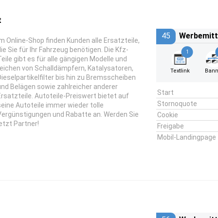
t
45
Werbemitt
Im Online-Shop finden Kunden alle Ersatzteile,
die Sie für Ihr Fahrzeug benötigen. Die Kfz-
1
Teile gibt es für alle gängigen Modelle und
reichen von Schalldämpfern, Katalysatoren,
Textlink
Bann
Dieselpartikelfilter bis hin zu Bremsscheiben
und Belägen sowie zahlreicher anderer
Start
Ersatzteile. Autoteile-Preiswert bietet auf
Stornoquote
seine Autoteile immer wieder tolle
Vergünstigungen und Rabatte an. Werden Sie
Cookie
jetzt Partner!
Freigabe
Mobil-Landingpage