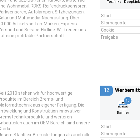
AGM- und GEL-Batterien für Auto, Motorrad
Textlinks
DeepLin
und Wohnmobil, RDKS-Reifendrucksensoren,
Parksensoren, Autolampen, Sitzheizungen,
Start
Solar und Multimedia-Nachrüstung. Über
Stornoquote
60.000 Artikel von Top-Marken, Express-
Versand und Service-Hotline. Wir freuen uns
Cookie
auf eine profitable Partnerschaft.
Freigabe
12
Werbemitt
Seit 2010 stehen wir für hochwertige
Produkte im Bereich Brems- und
10
Motorradtechnik aus eigener Fertigung. Die
Entwicklung und Konstruktion innovativer
Banner
Bremstechnikprodukte und weiteren
Anbauteilen auch im OEM Bereich sind unsere
Start
Stärke.
Stornoquote
Unsere Stahlflex-Bremsleitungen als auch alle