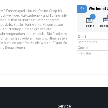
47
Werbemitt
JMS Fahrzeugteile ist ein Online-Shop für
hochwertiges Autozubehör- und Tuningteile.
1
Das Sortiment umfasst unter anderem
Bodykits, Spoiler, Fahrwerke, Felgen sowie
Textlink
DeepL
Auspuffanlagen für so gut wie alle
Fahrzeugmarken und -modelle. Die Produkte
Start
richten sich sowohl an Tuning-Enthusiasten
Stornoquote
als auch an Autofahrer, die Wert auf Qualität
und Design legen.
Cookie
Freigabe
.
Service