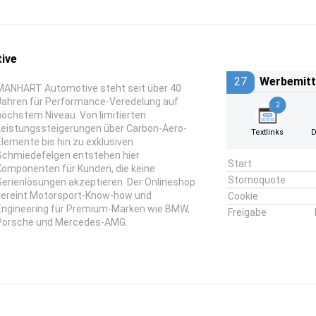
ive
27
Werbemitt
MANHART Automotive steht seit über 40
Jahren für Performance-Veredelung auf
2
höchstem Niveau. Von limitierten
Leistungssteigerungen über Carbon-Aero-
Textlinks
D
Elemente bis hin zu exklusiven
Schmiedefelgen entstehen hier
Start
Komponenten für Kunden, die keine
Stornoquote
Serienlösungen akzeptieren. Der Onlineshop
vereint Motorsport-Know-how und
Cookie
Engineering für Premium-Marken wie BMW,
Freigabe
Porsche und Mercedes-AMG.