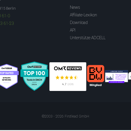
News
315 Berlin
Affiliate-Lexikon
3 61-0
Download
83 61-23
API
Unterstütze ADCELL
©2003 - 2026 Firstlead GmbH