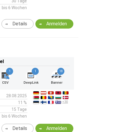
30 Tage
bis 6 Wochen
Details
Anmelden
el
1
1
18
CSV
DeepLink
Banner
28.08.2025
+30
11 %
15 Tage
bis 6 Wochen
Details
Anmelden