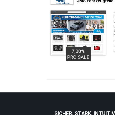
JMS Fahrzeugteile
7,00%
PRO SALE
SICHER. STARK. INTUITIV