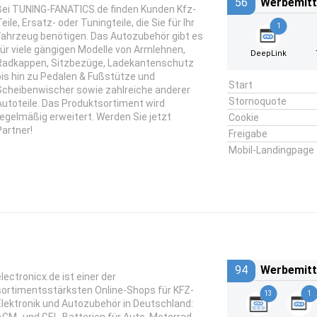
56
Werbemitt
Bei TUNING-FANATICS.de finden Kunden Kfz-
eile, Ersatz- oder Tuningteile, die Sie für Ihr
1
Fahrzeug benötigen. Das Autozubehör gibt es
für viele gängigen Modelle von Armlehnen,
DeepLink
Radkappen, Sitzbezüge, Ladekantenschutz
bis hin zu Pedalen & Fußstütze und
Start
Scheibenwischer sowie zahlreiche anderer
Stornoquote
Autoteile. Das Produktsortiment wird
regelmäßig erweitert. Werden Sie jetzt
Cookie
Partner!
Freigabe
Mobil-Landingpage
94
Werbemitt
electronicx.de ist einer der
sortimentsstärksten Online-Shops für KFZ-
13
1
Elektronik und Autozubehör in Deutschland: