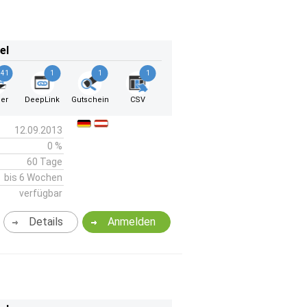
el
41
1
1
1
er
DeepLink
Gutschein
CSV
12.09.2013
0 %
60 Tage
bis 6 Wochen
verfügbar
Details
Anmelden