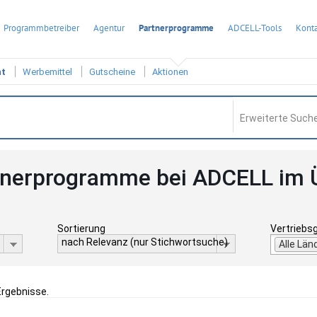
Programmbetreiber
Agentur
Partnerprogramme
ADCELL-Tools
Konta
ht
Werbemittel
Gutscheine
Aktionen
Erweiterte Suche
tnerprogramme bei ADCELL im 
Sortierung
Vertriebs
nach Relevanz (nur Stichwortsuche)
Alle Län
Ergebnisse.