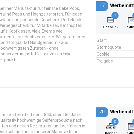
17
Werbemitt
Berliner Manufaktur für feinste Cake Pops,
Praliné Pops und Hochzeitstorten. Für jeden
1
Anlass das passende Geschenk. Perfekt als
Werbegeschenk für Mitarbeiter, Betthupferl
DeepLink
Textli
auf's Kopfkissen, viele Events wie
Firmenfeiern, Hochzeiten etc. Wir garantieren
Start
Konditorqualität Handgemacht - aus
Stornoquote
hochwertigsten Zutaten - ohne
Konservierungsstoffe - einzeln in Folie
Cookie
verpackt.
Freigabe
70
Werbemitt
lar - Seifen stellt seit 1840, über 180 Jahre,
qualitativ hochwertige Seifenprodukte nach
53
alten und neuen Rezepturen und Verfahren in
Deutschland her. In unserer Manufaktur in
Banner
Textli