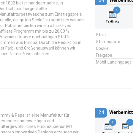
64
Werbemitt
seit1832 bietet handgemachte, in
Deutschland hergestellte
4
Manufakturbettwäsche zum Einstiegspreis
für alle, die guten Schlaf zu schätzen wissen.
Textlinks
Für Publisher bieten wir ein attraktives
Affiliate Programm mit bis zu 20,00 %
Start
Provision. Unsere nachhaltigen Stoffe
Stornoquote
kommen aus Europa. Durch die Reduktion in
der Farb- und Größenauswahl können wir
Cookie
einen fairen Preis anbieten.
Freigabe
Mobil-Landingpage
24
Werbemitt
Emmy & Pepe ist eine Manufaktur für
besonders hochwertiges und
1
1
außergewöhnliches Hundezubehör. Mit
unseren innovativen Designs erzeugen wir