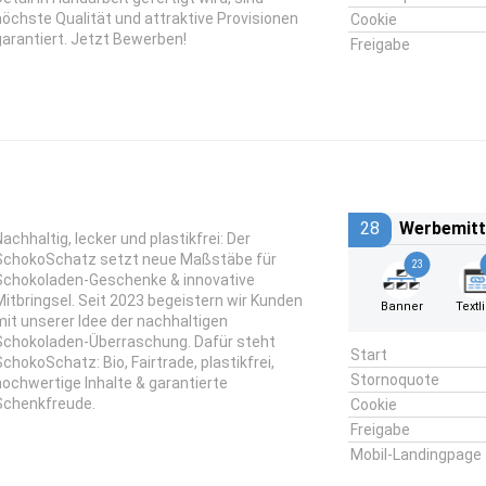
höchste Qualität und attraktive Provisionen
Cookie
garantiert. Jetzt Bewerben!
Freigabe
28
Werbemitt
Nachhaltig, lecker und plastikfrei: Der
SchokoSchatz setzt neue Maßstäbe für
23
Schokoladen-Geschenke & innovative
Mitbringsel. Seit 2023 begeistern wir Kunden
Banner
Textl
mit unserer Idee der nachhaltigen
Schokoladen-Überraschung. Dafür steht
Start
SchokoSchatz: Bio, Fairtrade, plastikfrei,
Stornoquote
hochwertige Inhalte & garantierte
Schenkfreude.
Cookie
Freigabe
Mobil-Landingpage