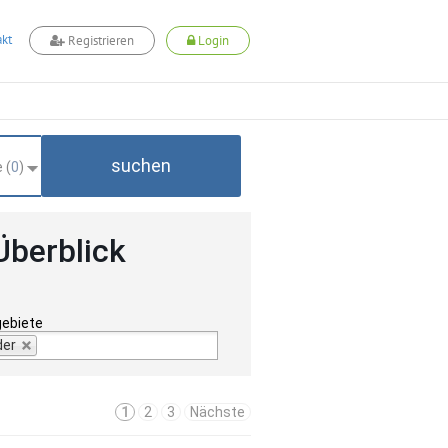
kt
Registrieren
Login
suchen
 (
0
)
Überblick
gebiete
der
1
2
3
Nächste