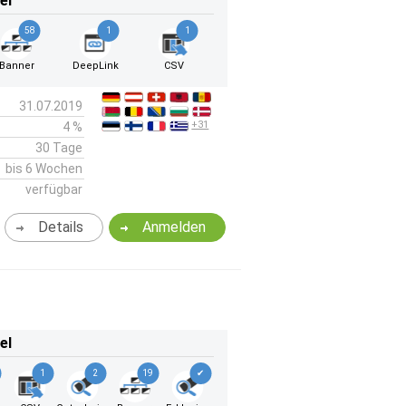
el
58
1
1
Banner
DeepLink
CSV
31.07.2019
+31
4 %
30 Tage
bis 6 Wochen
verfügbar
Details
Anmelden
el
1
2
19
✔