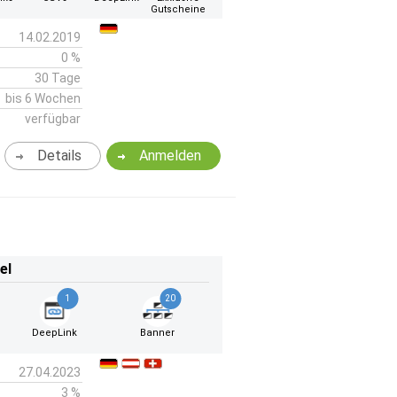
Gutscheine
14.02.2019
0 %
30 Tage
bis 6 Wochen
verfügbar
Details
Anmelden
el
1
20
DeepLink
Banner
27.04.2023
3 %