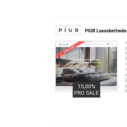
PIUR Luxusbettwäs
EXKLUSIV
15,00%
PRO SALE