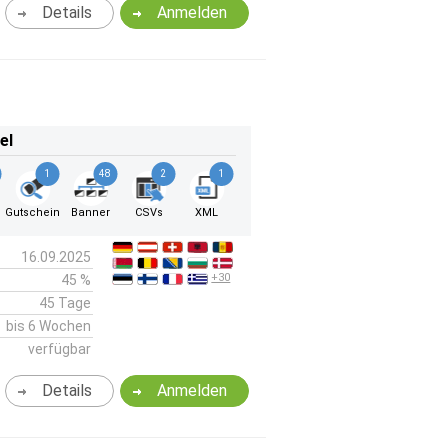
Details
Anmelden
el
1
48
2
1
k
Gutschein
Banner
CSVs
XML
16.09.2025
+30
45 %
45 Tage
bis 6 Wochen
verfügbar
Details
Anmelden