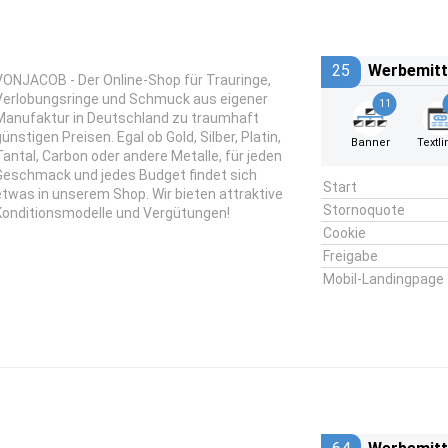
25
Werbemitt
VONJACOB - Der Online-Shop für Trauringe,
Verlobungsringe und Schmuck aus eigener
11
Manufaktur in Deutschland zu traumhaft
ünstigen Preisen. Egal ob Gold, Silber, Platin,
Banner
Textli
Tantal, Carbon oder andere Metalle, für jeden
Geschmack und jedes Budget findet sich
Start
etwas in unserem Shop. Wir bieten attraktive
Stornoquote
Konditionsmodelle und Vergütungen!
Cookie
Freigabe
Mobil-Landingpage