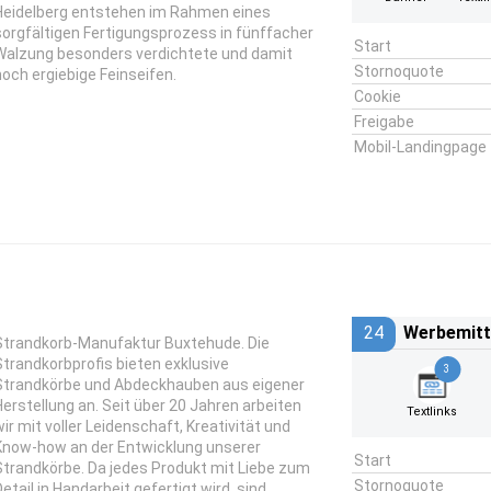
Heidelberg entstehen im Rahmen eines
sorgfältigen Fertigungsprozess in fünffacher
Start
Walzung besonders verdichtete und damit
Stornoquote
hoch ergiebige Feinseifen.
Cookie
Freigabe
Mobil-Landingpage
24
Werbemitt
Strandkorb-Manufaktur Buxtehude. Die
Strandkorbprofis bieten exklusive
3
Strandkörbe und Abdeckhauben aus eigener
Herstellung an. Seit über 20 Jahren arbeiten
Textlinks
wir mit voller Leidenschaft, Kreativität und
Know-how an der Entwicklung unserer
Start
Strandkörbe. Da jedes Produkt mit Liebe zum
Stornoquote
Detail in Handarbeit gefertigt wird, sind