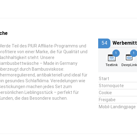
che
54
Werbemitt
Werde Teil des PIUR Affiliate-Programms und
profitiere von einer Marke, die für Qualität und
1
1
Nachhaltigkeit steht. Unsere
Bambusbettwäsche – Made in Germany
Textlink
DeepLin
überzeugt durch Bambusviskose:
thermoregulierend, antibakteriell und ideal für
Start
ein gesundes Schlafklima. Veredelungen wie
Stornoquote
Bestickungen machen jedes Set zum
persönlichen Lieblingsstück – perfekt für
Cookie
Kunden, die das Besondere suchen.
Freigabe
Mobil-Landingpage