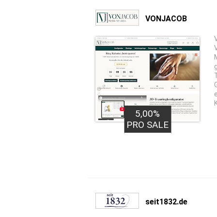
VONJACOB
g
5,00%
PRO SALE
seit1832.de