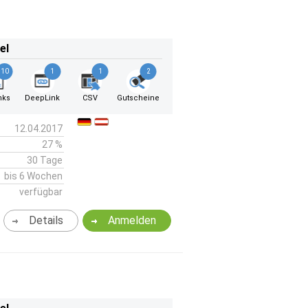
el
10
1
1
2
nks
DeepLink
CSV
Gutscheine
12.04.2017
27 %
30 Tage
bis 6 Wochen
verfügbar
Details
Anmelden