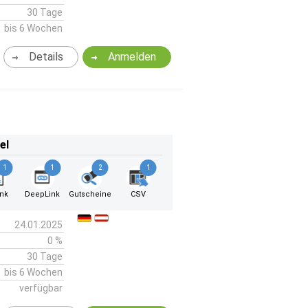
30 Tage
bis 6 Wochen
Details
Anmelden
el
1
1
2
1
ink
DeepLink
Gutscheine
CSV
24.01.2025
0 %
30 Tage
bis 6 Wochen
verfügbar