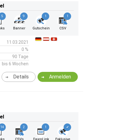
el
5
9
1
1
nks
Banner
Gutschein
CSV
11.03.2021
0 %
90 Tage
bis 6 Wochen
Details
Anmelden
el
14
2
1
✔
nks
CSVs
DeepLink
Exklusive