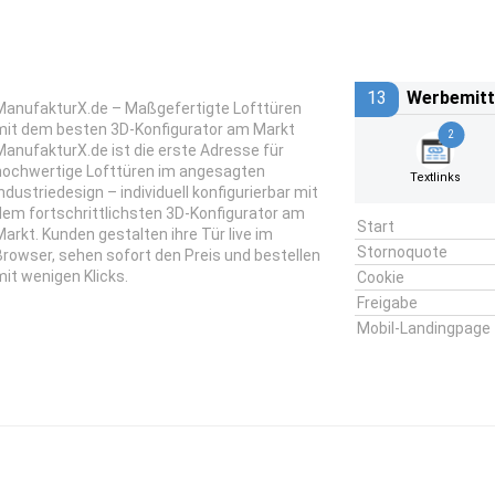
13
Werbemitt
ManufakturX.de – Maßgefertigte Lofttüren
mit dem besten 3D-Konfigurator am Markt
2
ManufakturX.de ist die erste Adresse für
hochwertige Lofttüren im angesagten
Textlinks
Industriedesign – individuell konfigurierbar mit
dem fortschrittlichsten 3D-Konfigurator am
Start
Markt. Kunden gestalten ihre Tür live im
Stornoquote
Browser, sehen sofort den Preis und bestellen
mit wenigen Klicks.
Cookie
Freigabe
Mobil-Landingpage