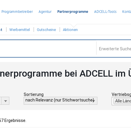
Programmbetreiber
Agentur
Partnerprogramme
ADCELL-Tools
Konta
ht
Werbemittel
Gutscheine
Aktionen
Erweiterte Suche
tnerprogramme bei ADCELL im 
Sortierung
Vertriebs
nach Relevanz (nur Stichwortsuche)
Alle Län
57 Ergebnisse.