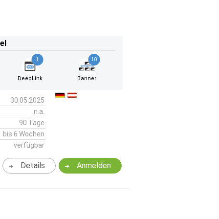
el
1
10
DeepLink
Banner
30.05.2025
n.a.
90 Tage
bis 6 Wochen
verfügbar
Details
Anmelden