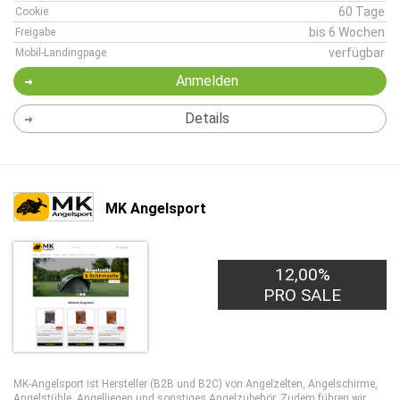
60 Tage
Cookie
bis 6 Wochen
Freigabe
verfügbar
Mobil-Landingpage
Anmelden
Details
MK Angelsport
12,00%
PRO SALE
MK-Angelsport ist Hersteller (B2B und B2C) von Angelzelten, Angelschirme,
Angelstühle, Angelliegen und sonstiges Angelzubehör. Zudem führen wir