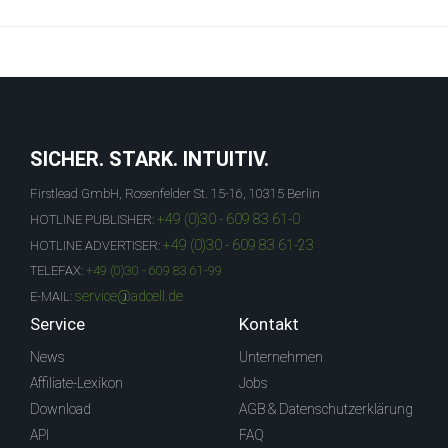
SICHER. STARK. INTUITIV.
Firstlead GmbH, Rosenfelder St. 15-16, 10315 Berlin
+49 (0)30 - 609 83 61-0
HOTLINE PUBLISHER:
+49 (0)30 - 609 83 61-23
HOTLINE ADVERTISER:
TELEFAX:
+49 (0)30 - 609 83 61-99
service@adcell.de
E-MAIL:
Service
Kontakt
News
Unternehmen
Affiliate-Lexikon
Jobs
Download
AGB & Datenschutzerklärung
API
FAQ