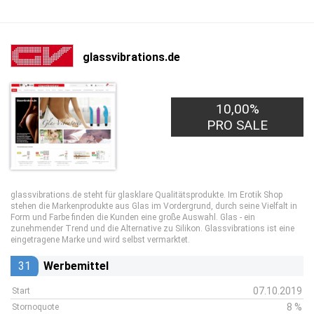
glassvibrations.de
10,00%
PRO SALE
glassvibrations.de steht für glasklare Qualitätsprodukte. Im Erotik Shop
stehen die Markenprodukte aus Glas im Vordergrund, durch seine Vielfalt in
Form und Farbe finden die Kunden eine große Auswahl. Glas - ein
zunehmender Trend und die Alternative zu Silikon. Glassvibrations ist eine
eingetragene Marke und wird selbst vermarktet.
31
Werbemittel
07.10.2019
Start
8 %
Stornoquote