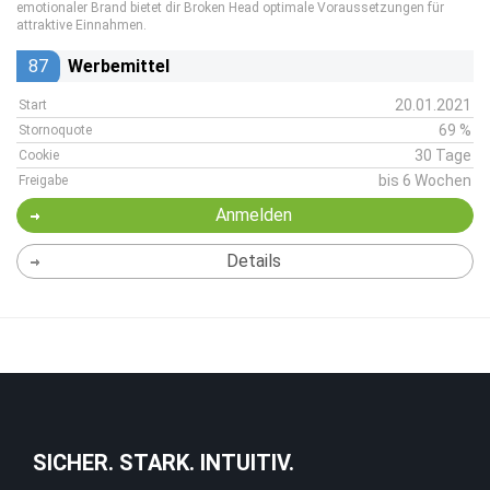
emotionaler Brand bietet dir Broken Head optimale Voraussetzungen für
attraktive Einnahmen.
87
Werbemittel
20.01.2021
Start
69 %
Stornoquote
30 Tage
Cookie
bis 6 Wochen
Freigabe
Anmelden
Details
SICHER. STARK. INTUITIV.