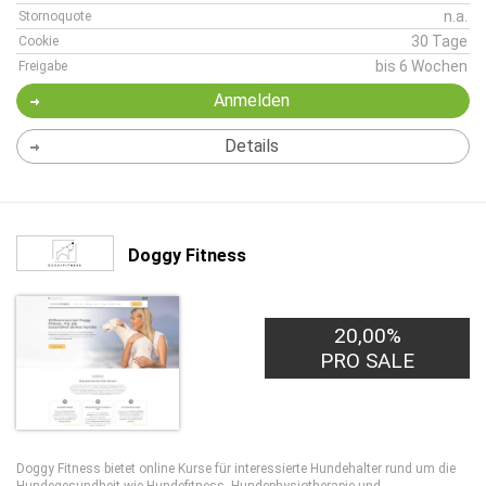
n.a.
Stornoquote
30 Tage
Cookie
bis 6 Wochen
Freigabe
Anmelden
Details
Doggy Fitness
20,00%
PRO SALE
Doggy Fitness bietet online Kurse für interessierte Hundehalter rund um die