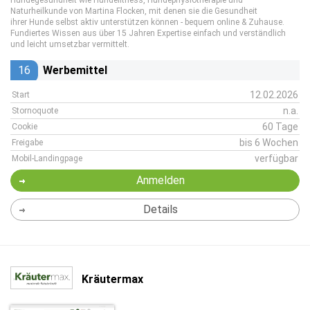
Hundegesundheit wie Hundefitness, Hundephysiotherapie und
Naturheilkunde von Martina Flocken, mit denen sie die Gesundheit
ihrer Hunde selbst aktiv unterstützen können - bequem online & Zuhause.
Fundiertes Wissen aus über 15 Jahren Expertise einfach und verständlich
und leicht umsetzbar vermittelt.
16
Werbemittel
12.02.2026
Start
n.a.
Stornoquote
60 Tage
Cookie
bis 6 Wochen
Freigabe
verfügbar
Mobil-Landingpage
Anmelden
Details
Kräutermax