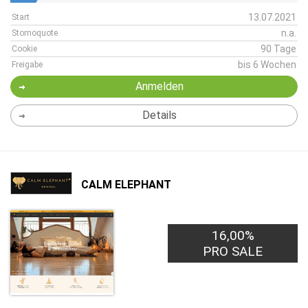
13.07.2021
Start
n.a.
Stornoquote
90 Tage
Cookie
bis 6 Wochen
Freigabe
Anmelden
Details
CALM ELEPHANT
16,00%
PRO SALE