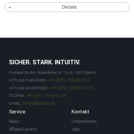
Details
SICHER. STARK. INTUITIV.
Firstlead GmbH, Rosenfelder St. 15-16, 10315 Berlin
+49 (0)30 - 609 83 61-0
HOTLINE PUBLISHER:
+49 (0)30 - 609 83 61-23
HOTLINE ADVERTISER:
TELEFAX:
+49 (0)30 - 609 83 61-99
service@adcell.de
E-MAIL:
Service
Kontakt
News
Unternehmen
Affiliate-Lexikon
Jobs