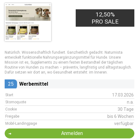
12,50%
PRO SALE
Natürlich. Wissenschaftlich fundiert. Ganzheitlich gedacht. Naturnista
entwickelt funktionelle Nahrungsergänzungsmittel für Hunde. Unsere
Mission ist es, Supplements zu einem festen Bestandteil der täglichen
Routine von Hunden zu machen – präventiv, langfristig und alltagstauglich.
Dafür setzen wir dort an, wo Gesundheit entsteht: im Inneren.
25
Werbemittel
17.03.2026
Start
n.a.
Stornoquote
30 Tage
Cookie
bis 6 Wochen
Freigabe
verfügbar
Mobil-Landingpage
Anmelden