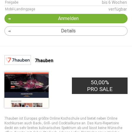
bis 6 Wochen
Freigabe
verfügbar
Mobil-Landingpage
Anmelden
Details
7hauben
50,00%
PRO SALE
7hauben ist Europas größte Online Kochschule und bietet neben Online
Kochkursen auch Back-, Grill- und Cocktailkurse an. Das Kurs-Repertoire
deckt ein sehr breites kulinarisches Spektrum ab und lässt keine Wünsche