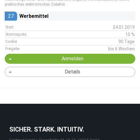
praktisches elektronisches Zubehör.
27
Werbemittel
24.01.2019
Start
10 %
Stornoquote
90 Tage
Cookie
bis 6 Wochen
Freigabe
Anmelden
Details
SICHER. STARK. INTUITIV.