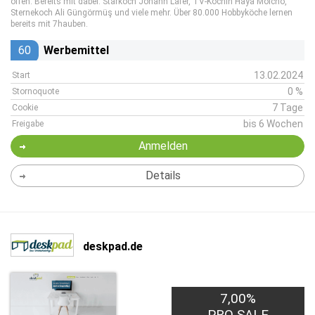
offen. Bereits mit dabei: Starkoch Johann Lafer, TV-Köchin Haya Molcho,
Sternekoch Ali Güngörmüş und viele mehr. Über 80.000 Hobbyköche lernen
bereits mit 7hauben.
60
Werbemittel
13.02.2024
Start
0 %
Stornoquote
7 Tage
Cookie
bis 6 Wochen
Freigabe
Anmelden
Details
deskpad.de
7,00%
PRO SALE