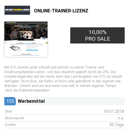
ONLINE-TRAINER-LIZENZ
10,00%
PRO SALE
Mit OTL kommt jeder schnell und einfach zu seiner Trainer- und
Ernährungsberater-Lizenz - und das staatlich geprüft durch die ZFU. Die
Vorteile liegen klar auf der Hand, denn das Lern-Angebot von OTL ist überall
verfügbar. Ob im Bus, der Bahn, im Büro oder gemütlich in den eigenen vier
Wänden - Gelernt wird wo und wann man will, in seinem eigenen Tempo.
Jetzt als Publisher bewerben!
155
Werbemittel
04.01.2018
Start
n.a.
Stornoquote
30 Tage
Cookie