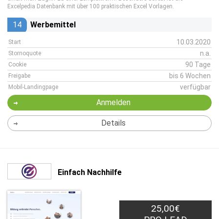
Excelpedia Datenbank mit über 100 praktischen Excel Vorlagen.
14
Werbemittel
10.03.2020
Start
n.a.
Stornoquote
90 Tage
Cookie
bis 6 Wochen
Freigabe
verfügbar
Mobil-Landingpage
Anmelden
Details
Einfach Nachhilfe
25,00€