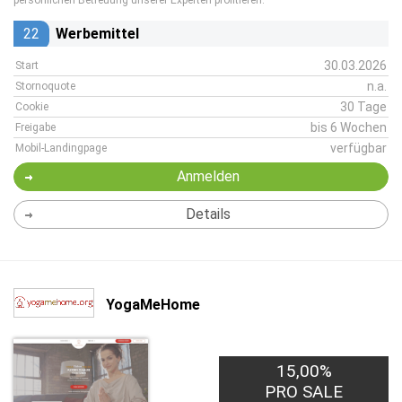
persönlichen Betreuung unserer Experten profitieren.
22
Werbemittel
30.03.2026
Start
n.a.
Stornoquote
30 Tage
Cookie
bis 6 Wochen
Freigabe
verfügbar
Mobil-Landingpage
Anmelden
Details
YogaMeHome
15,00%
PRO SALE