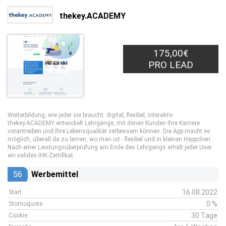
thekey.ACADEMY
175,00€
PRO LEAD
Weiterbildung, wie jeder sie braucht: digital, flexibel, interaktiv.
thekey.ACADEMY entwickelt Lehrgänge, mit denen Kunden Ihre Karriere
vorantreiben und Ihre Lebensqualität verbessern können. Die App macht es
möglich, überall da zu lernen, wo man ist - flexibel und in kleinen Häppchen.
Nach einer Leistungsüberprüfung am Ende des Lehrgangs erhält jeder User
ein valides IHK-Zertifikat.
56
Werbemittel
16.08.2022
Start
0 %
Stornoquote
30 Tage
Cookie