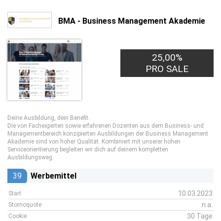
BMA - Business Management Akademie
25,00%
PRO SALE
Deine Ausbildung, dein Benefit.
Die von Fachexperten sowie erfahrenen Dozenten aus dem Business- und
Managementbereich konzipierten Ausbildungen der Business Management
Akademie sind von hoher Qualität. Kombiniert mit unserer hohen
Serviceorientierung begleiten wir dich auf deinem kompletten
Ausbildungsweg.
39
Werbemittel
10.03.2023
Start
n.a.
Stornoquote
30 Tage
Cookie