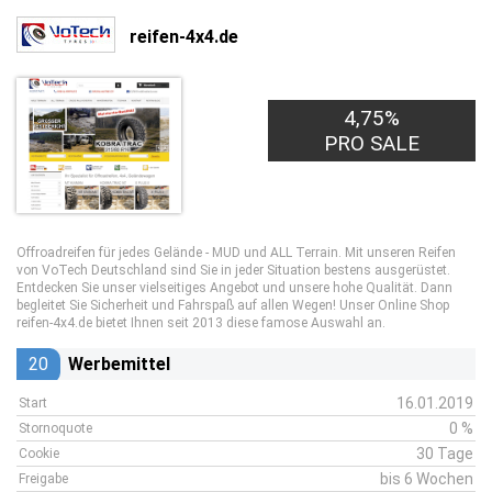
reifen-4x4.de
4,75%
PRO SALE
Offroadreifen für jedes Gelände - MUD und ALL Terrain. Mit unseren Reifen
von VoTech Deutschland sind Sie in jeder Situation bestens ausgerüstet.
Entdecken Sie unser vielseitiges Angebot und unsere hohe Qualität. Dann
begleitet Sie Sicherheit und Fahrspaß auf allen Wegen! Unser Online Shop
reifen-4x4.de bietet Ihnen seit 2013 diese famose Auswahl an.
20
Werbemittel
16.01.2019
Start
0 %
Stornoquote
30 Tage
Cookie
bis 6 Wochen
Freigabe