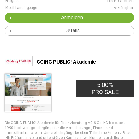
bis 6 Wochen
Freigabe
verfügbar
Mobil-Landingpage
Anmelden
Details
GOING PUBLIC! Akademie
10,00€
5,00%
PRO LEAD
PRO SALE
Die GOING PUBLIC! Akademie für Finanzberatung AG & Co. KG bietet seit
1990 hochwertige Lehrgänge für die Versicherungs-, Finanz- und
Immobilienbranche an. Unsere Lehrgänge bereiten Teilnehmer*innen z.B. auf
IHK-Prüfungen vor und unterstützen Karriereentwicklungen durch flexible,