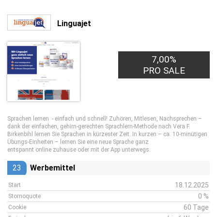
Linguajet
7,00%
PRO SALE
Sprachen lernen - einfach und schnell! Zuhören, Mitlesen, Nachsprechen –
dank der einfachen, gehirn-gerechten Sprachlern-Methode nach Vera F.
Birkenbihl lernen Sie Sprachen in kürzester Zeit. In kurzen – ca. 10-minütigen
Übungs-Einheiten – lernen Sie eine neue Sprache ganz
entspannt online zuhause oder mit der App unterwegs.
23
Werbemittel
18.12.2025
Start
0 %
Stornoquote
60 Tage
Cookie