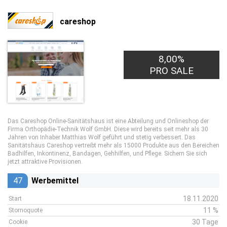
careshop
8,00%
PRO SALE
Das Careshop Online-Sanitätshaus ist eine Abteilung und Onlineshop der
Firma Orthopädie-Technik Wolf GmbH. Diese wird bereits seit mehr als 30
Jahren von Inhaber Matthias Wolf geführt und stetig verbessert. Das
Sanitätshaus Careshop vertreibt mehr als 15000 Produkte aus den Bereichen
Badhilfen, Inkontinenz, Bandagen, Gehhilfen, und Pflege. Sichern Sie sich
jetzt attraktive Provisionen.
47
Werbemittel
18.11.2020
Start
11 %
Stornoquote
30 Tage
Cookie