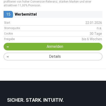
profitieren von hoher Conversion-Relevanz, starken Marken und einer
attraktiven 11,00% Provision.
15
Werbemittel
22.01.2026
Start
n.a.
Stornoquote
30 Tage
Cookie
bis 6 Wochen
Freigabe
Anmelden
Details
SICHER. STARK. INTUITIV.