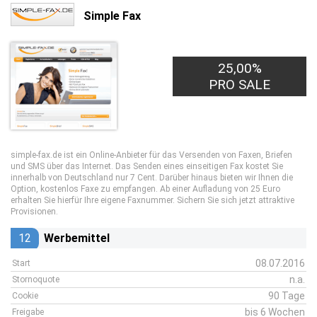
Simple Fax
25,00%
PRO SALE
simple-fax.de ist ein Online-Anbieter für das Versenden von Faxen, Briefen
und SMS über das Internet. Das Senden eines einseitigen Fax kostet Sie
innerhalb von Deutschland nur 7 Cent. Darüber hinaus bieten wir Ihnen die
Option, kostenlos Faxe zu empfangen. Ab einer Aufladung von 25 Euro
erhalten Sie hierfür Ihre eigene Faxnummer. Sichern Sie sich jetzt attraktive
Provisionen.
12
Werbemittel
08.07.2016
Start
n.a.
Stornoquote
90 Tage
Cookie
bis 6 Wochen
Freigabe