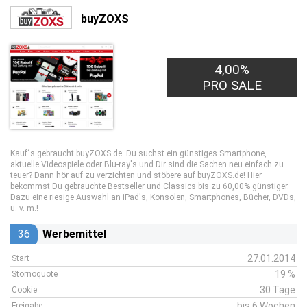
buyZOXS
4,00%
PRO SALE
Kauf´s gebraucht buyZOXS.de: Du suchst ein günstiges Smartphone,
aktuelle Videospiele oder Blu-ray's und Dir sind die Sachen neu einfach zu
teuer? Dann hör auf zu verzichten und stöbere auf buyZOXS.de! Hier
bekommst Du gebrauchte Bestseller und Classics bis zu 60,00% günstiger.
Dazu eine riesige Auswahl an iPad's, Konsolen, Smartphones, Bücher, DVDs,
u. v. m.!
36
Werbemittel
27.01.2014
Start
19 %
Stornoquote
30 Tage
Cookie
bis 6 Wochen
Freigabe