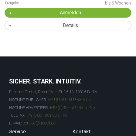
bis 6 Wochen
Freigabe
Anmelden
Details
SICHER. STARK. INTUITIV.
Firstlead GmbH, Rosenfelder St. 15-16, 10315 Berlin
+49 (0)30 - 609 83 61-0
HOTLINE PUBLISHER:
+49 (0)30 - 609 83 61-23
HOTLINE ADVERTISER:
TELEFAX:
+49 (0)30 - 609 83 61-99
service@adcell.de
E-MAIL:
Service
Kontakt