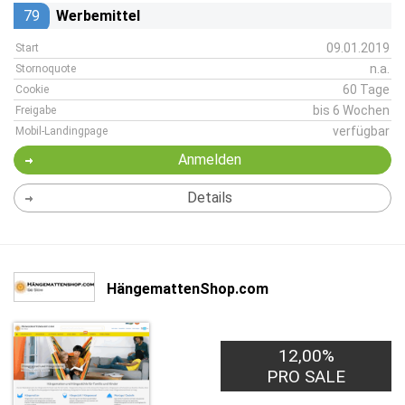
79
Werbemittel
09.01.2019
Start
n.a.
Stornoquote
60 Tage
Cookie
bis 6 Wochen
Freigabe
verfügbar
Mobil-Landingpage
Anmelden
Details
HängemattenShop.com
12,00%
PRO SALE