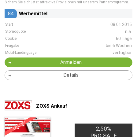
Sichern Sie sich jetzt attraktive Provisionen mit unserem Partnerprogramm.
84
Werbemittel
08.01.2015
Start
n.a.
Stornoquote
60 Tage
Cookie
bis 6 Wochen
Freigabe
verfügbar
Mobil-Landingpage
Anmelden
Details
ZOXS Ankauf
EXKLUSIV
2,50%
PRO SALE