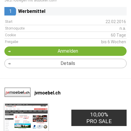
Jetzt loslegen mit aluboxen.com!
1
Werbemittel
22.02.2016
Start
n.a.
Stornoquote
60 Tage
Cookie
bis 6 Wochen
Freigabe
Anmelden
Details
jvmoebel.ch
10,00%
PRO SALE