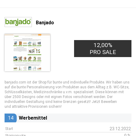
Banjado
12,00%
PRO SALE
banjado.com ist der Shop für bunte und individuelle Produkte. Wir haben uns
auf die bunte Personalisierung von Produkten aus dem Alltag z.B. WC-Sitze,
Schlüsselkästen, Medizinschränke u.v.m. spezialisiert. Diese können mit
über 2500 Designs oder mit eignen Fotos verschönert werden. Der
individuellen Gestaltung sind keine Grenzen gesetzt! Jetzt Bewerben
und attraktive Provisionen sichern!
14
Werbemittel
23.12.2022
Start
0 %
Stornoquote