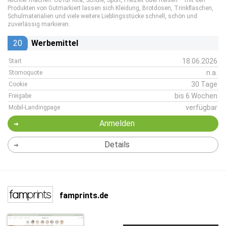
leichter machen. Ob für Kita, Schule, Sport, Freizeit oder Reisen – mit den
Produkten von Gutmarkiert lassen sich Kleidung, Brotdosen, Trinkflaschen,
Schulmaterialien und viele weitere Lieblingsstücke schnell, schön und
zuverlässig markieren.
20
Werbemittel
18.06.2026
Start
n.a.
Stornoquote
30 Tage
Cookie
bis 6 Wochen
Freigabe
verfügbar
Mobil-Landingpage
Anmelden
Details
famprints.de