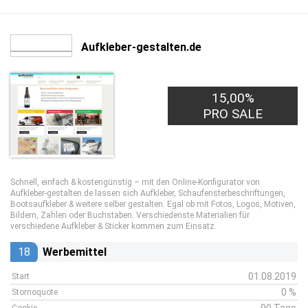
Aufkleber-gestalten.de
15,00%
PRO SALE
Schnell, einfach & kostengünstig – mit den Online-Konfigurator von
Aufkleber-gestalten.de lassen sich Aufkleber, Schaufensterbeschriftungen,
Bootsaufkleber & weitere selber gestalten. Egal ob mit Fotos, Logos, Motiven,
Bildern, Zahlen oder Buchstaben. Verschiedenste Materialien für
verschiedene Aufkleber & Sticker kommen zum Einsatz.
18
Werbemittel
01.08.2019
Start
0 %
Stornoquote