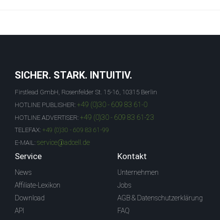
SICHER. STARK. INTUITIV.
Firstlead GmbH, Rosenfelder St. 15-16, 10315 Berlin
+49 (0)30 - 609 83 61-0
HOTLINE PUBLISHER:
+49 (0)30 - 609 83 61-23
HOTLINE ADVERTISER:
TELEFAX:
+49 (0)30 - 609 83 61-99
service@adcell.de
E-MAIL:
Service
Kontakt
News
Unternehmen
Affiliate-Lexikon
Jobs
Download
AGB & Datenschutzerklärung
API
FAQ