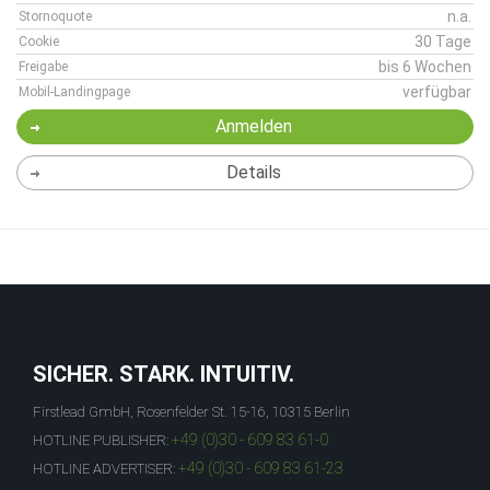
n.a.
Stornoquote
30 Tage
Cookie
bis 6 Wochen
Freigabe
verfügbar
Mobil-Landingpage
Anmelden
Details
SICHER. STARK. INTUITIV.
Firstlead GmbH, Rosenfelder St. 15-16, 10315 Berlin
+49 (0)30 - 609 83 61-0
HOTLINE PUBLISHER:
+49 (0)30 - 609 83 61-23
HOTLINE ADVERTISER: