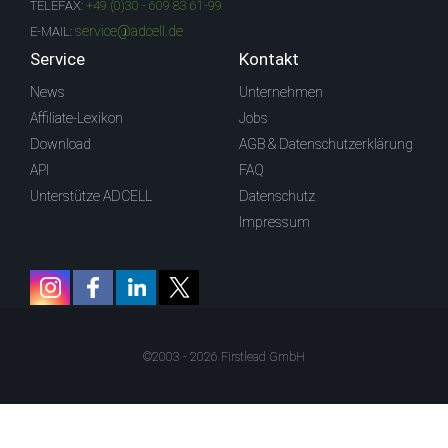
TELEFAX:
+49 (0)30 - 609 83 61-99
service@adcell.de
E-MAIL:
Service
Kontakt
News
Unternehmen
Affiliate-Lexikon
Jobs
Download
AGB & Datenschutzerklärung
API
FAQ
Unterstütze ADCELL
Datenschutz
Impressum
©2003 - 2026 Firstlead GmbH