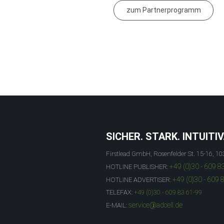
zum Partnerprogramm
SICHER. STARK. INTUITIV
Firstlead GmbH, Rosenfelder St. 15-16, 10
+49 (0)30 - 609 8
HOTLINE PUBLISHER:
+49 (0)30 - 609 
HOTLINE ADVERTISER:
TELEFAX:
+49 (0)30 - 609 83 61-99
service@adcell.de
E-MAIL: