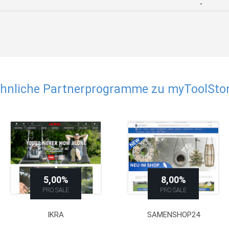
-
hnliche Partnerprogramme zu myToolSto
5,00%
8,00%
PRO SALE
PRO SALE
IKRA
SAMENSHOP24