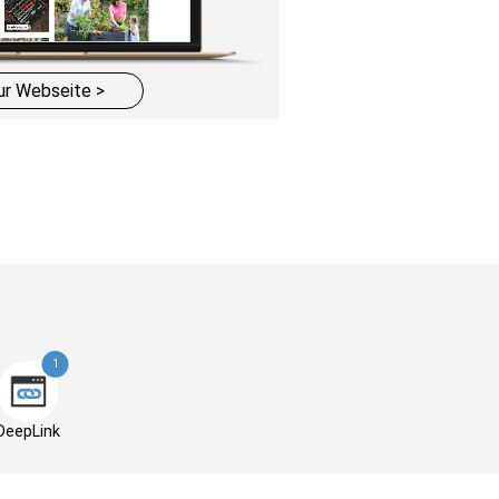
ur Webseite >
1
DeepLink