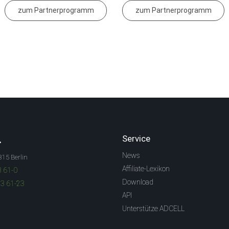
zum Partnerprogramm
zum Partnerprogramm
.
Service
News
315 Berlin
Affiliate-Lexikon
3 61-0
Download
83 61-23
API
Unterstütze ADCELL