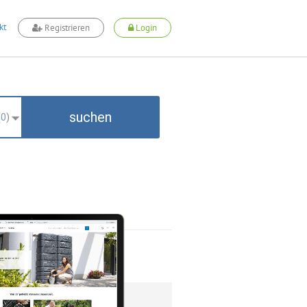
kt
Registrieren
Login
suchen
(
0
)