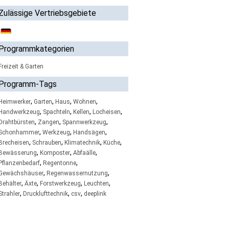
Zulässige Vertriebsgebiete
Programmkategorien
Freizeit & Garten
Programm-Tags
,
,
,
,
Heimwerker
Garten
Haus
Wohnen
,
,
,
,
Handwerkzeug
Spachteln
Kellen
Locheisen
,
,
,
Drahtbürsten
Zangen
Spannwerkzeug
,
,
,
Schonhammer
Werkzeug
Handsägen
,
,
,
,
Brecheisen
Schrauben
Klimatechnik
Küche
,
,
,
Bewässerung
Komposter
Abfaälle
,
,
Pflanzenbedarf
Regentonne
,
,
Gewächshäuser
Regenwassernutzung
,
,
,
,
Behälter
Äxte
Forstwerkzeug
Leuchten
,
,
,
Strahler
Drucklufttechnik
csv
deeplink