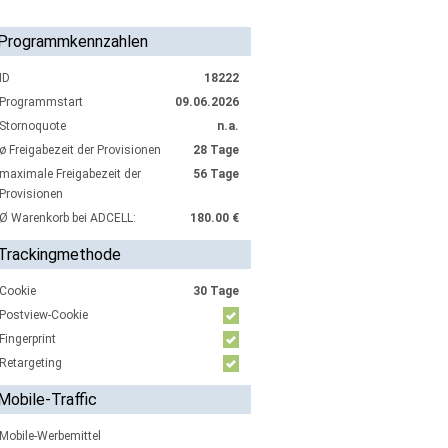
Programmkennzahlen
ID
18222
Programmstart
09.06.2026
Stornoquote
n.a.
ø Freigabezeit der Provisionen
28 Tage
maximale Freigabezeit der
56 Tage
Provisionen
Ø Warenkorb bei ADCELL:
180.00 €
Trackingmethode
Cookie
30 Tage
Postview-Cookie
Fingerprint
Retargeting
Mobile-Traffic
Mobile-Werbemittel