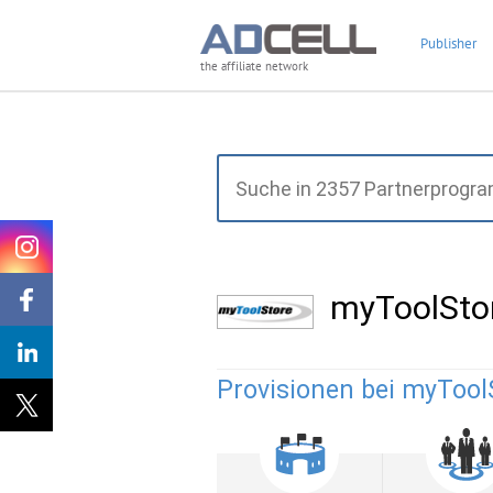
Publisher
the affiliate network
myToolSto
Provisionen bei myTool