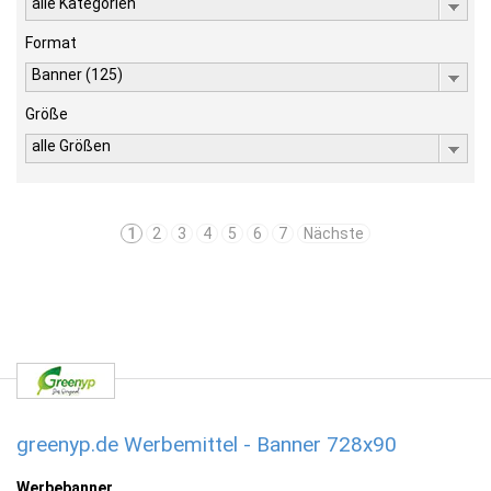
alle Kategorien
Format
Banner (125)
Größe
alle Größen
1
2
3
4
5
6
7
Nächste
greenyp.de Werbemittel - Banner 728x90
Werbebanner