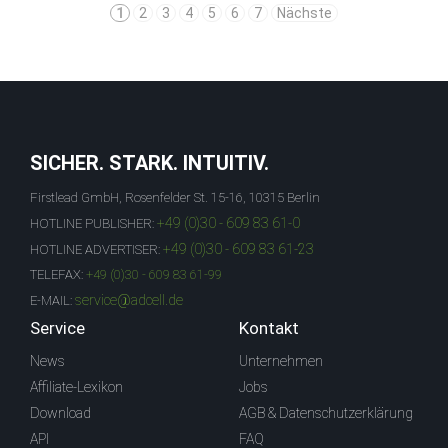
1
2
3
4
5
6
7
Nächste
SICHER. STARK. INTUITIV.
Firstlead GmbH, Rosenfelder St. 15-16, 10315 Berlin
+49 (0)30 - 609 83 61-0
HOTLINE PUBLISHER:
+49 (0)30 - 609 83 61-23
HOTLINE ADVERTISER:
TELEFAX:
+49 (0)30 - 609 83 61-99
service@adcell.de
E-MAIL:
Service
Kontakt
News
Unternehmen
Affiliate-Lexikon
Jobs
Download
AGB & Datenschutzerklärung
API
FAQ