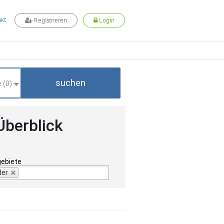
kt
Registrieren
Login
suchen
 (
0
)
Überblick
gebiete
der