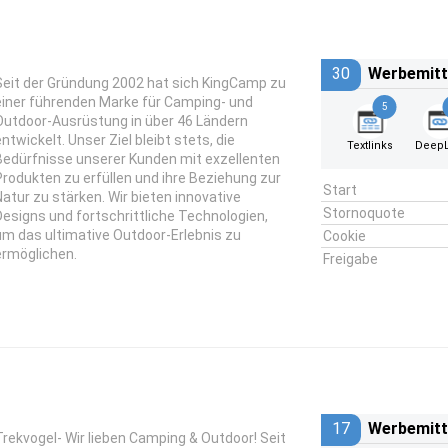
30
Werbemitt
Seit der Gründung 2002 hat sich KingCamp zu
einer führenden Marke für Camping- und
5
Outdoor-Ausrüstung in über 46 Ländern
entwickelt. Unser Ziel bleibt stets, die
Textlinks
DeepL
Bedürfnisse unserer Kunden mit exzellenten
Produkten zu erfüllen und ihre Beziehung zur
Start
Natur zu stärken. Wir bieten innovative
Stornoquote
Designs und fortschrittliche Technologien,
um das ultimative Outdoor-Erlebnis zu
Cookie
ermöglichen.
Freigabe
17
Werbemitt
Trekvogel- Wir lieben Camping & Outdoor! Seit