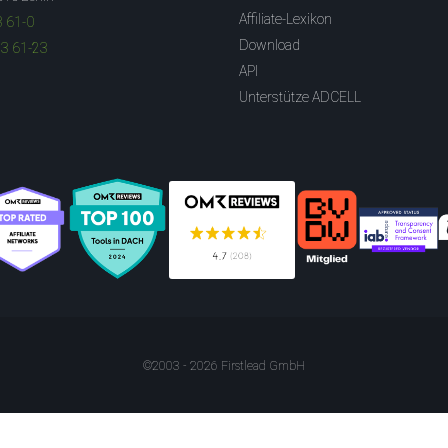
Affiliate-Lexikon
3 61-0
Download
83 61-23
API
Unterstütze ADCELL
©2003 - 2026 Firstlead GmbH