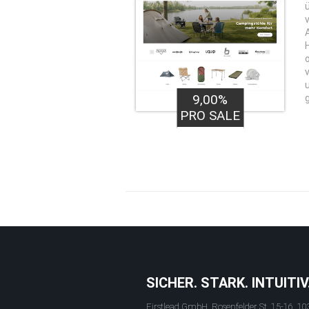
v
9,00%
PRO SALE
SICHER. STARK. INTUITIV
Firstlead GmbH, Rosenfelder St. 15-16, 10