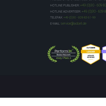
+49 (0)30 - 609 8
HOTLINE PUBLISHER:
+49 (0)30 - 609 
HOTLINE ADVERTISER:
TELEFAX:
+49 (0)30 - 609 83 61-99
service@adcell.de
E-MAIL: