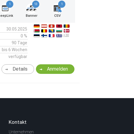
1
13
1
eepLink
Banner
CSV
30.05.2025
+30
0 %
90 Tage
bis 6 Wochen
verfügbar
Details
Anmelden
Kontakt
Unternehmen