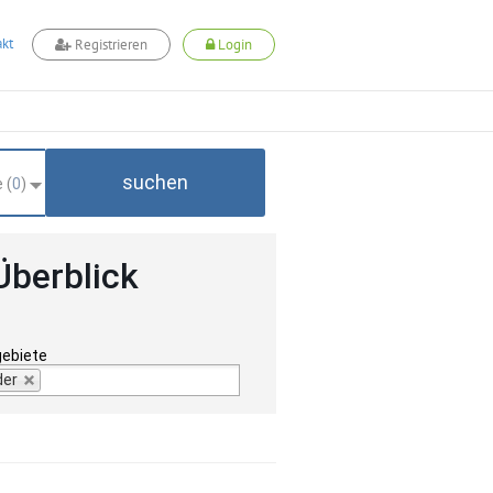
kt
Registrieren
Login
suchen
 (
0
)
Überblick
gebiete
der