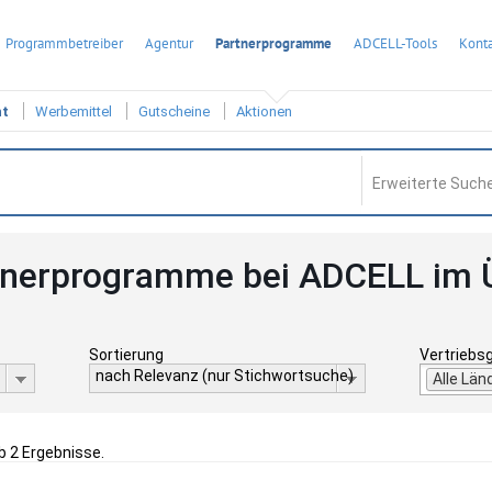
Programmbetreiber
Agentur
Partnerprogramme
ADCELL-Tools
Konta
ht
Werbemittel
Gutscheine
Aktionen
Erweiterte Suche
tnerprogramme bei ADCELL im 
Sortierung
Vertriebs
nach Relevanz (nur Stichwortsuche)
Alle Län
b 2 Ergebnisse.