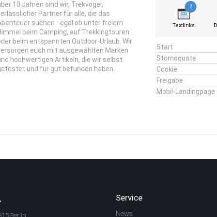
über 10 Jahren sind wir, Trekvogel,
2
erlässlicher Partner für alle, die das
Abenteuer suchen - egal ob unter freiem
Textlinks
D
Himmel beim Camping, auf Trekkingtouren
oder beim entspannten Outdoor-Urlaub. Wir
Start
versorgen euch mit ausgewählten Marken
Stornoquote
und hochwertigen Artikeln, die wir selbst
getestet und für gut befunden haben.
Cookie
Freigabe
Mobil-Landingpage
.
Service
News
315 Berlin