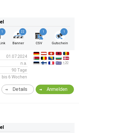
el
1
22
1
1
ink
Banner
CSV
Gutschein
01.07.2024
+30
n.a.
90 Tage
bis 6 Wochen
Details
Anmelden
el