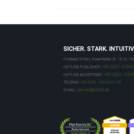
SICHER. STARK. INTUITIV
Firstlead GmbH, Rosenfelder St. 15-16, 10
+49 (0)30 - 609 8
HOTLINE PUBLISHER:
+49 (0)30 - 609 
HOTLINE ADVERTISER:
TELEFAX:
+49 (0)30 - 609 83 61-99
service@adcell.de
E-MAIL: