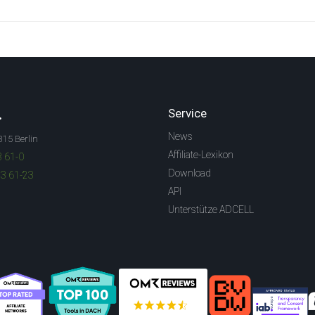
.
Service
News
315 Berlin
Affiliate-Lexikon
3 61-0
Download
83 61-23
API
Unterstütze ADCELL