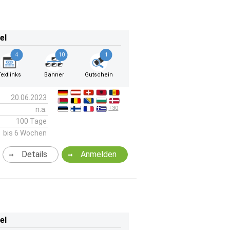
el
4
10
1
Textlinks
Banner
Gutschein
20.06.2023
+30
n.a.
100 Tage
bis 6 Wochen
Details
Anmelden
el