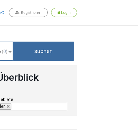
kt
Registrieren
Login
suchen
 (
0
)
Überblick
gebiete
der