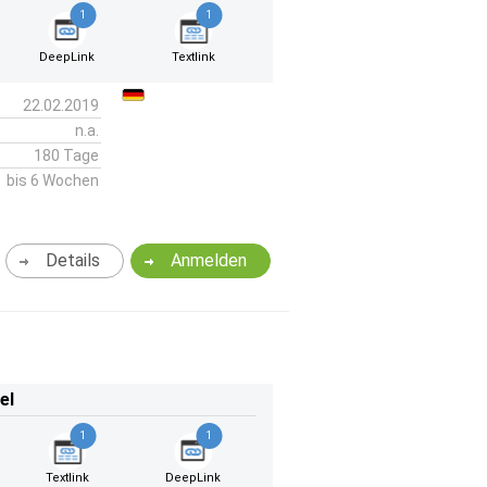
1
1
DeepLink
Textlink
22.02.2019
n.a.
180 Tage
bis 6 Wochen
Details
Anmelden
el
1
1
Textlink
DeepLink