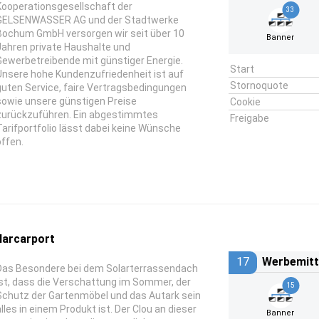
Kooperationsgesellschaft der
33
GELSENWASSER AG und der Stadtwerke
Bochum GmbH versorgen wir seit über 10
Banner
Jahren private Haushalte und
Gewerbetreibende mit günstiger Energie.
Start
Unsere hohe Kundenzufriedenheit ist auf
Stornoquote
guten Service, faire Vertragsbedingungen
sowie unsere günstigen Preise
Cookie
zurückzuführen. Ein abgestimmtes
Freigabe
Tarifportfolio lässt dabei keine Wünsche
offen.
larcarport
17
Werbemitt
Das Besondere bei dem Solarterrassendach
ist, dass die Verschattung im Sommer, der
15
Schutz der Gartenmöbel und das Autark sein
alles in einem Produkt ist. Der Clou an dieser
Banner