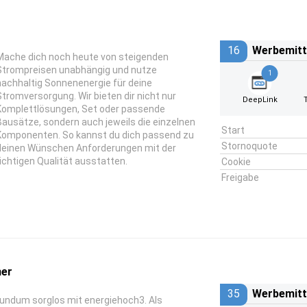
16
Werbemitt
Mache dich noch heute von steigenden
Strompreisen unabhängig und nutze
1
nachhaltig Sonnenenergie für deine
Stromversorgung. Wir bieten dir nicht nur
DeepLink
Komplettlösungen, Set oder passende
Bausätze, sondern auch jeweils die einzelnen
Start
Komponenten. So kannst du dich passend zu
Stornoquote
deinen Wünschen Anforderungen mit der
richtigen Qualität ausstatten.
Cookie
Freigabe
ner
35
Werbemitt
rundum sorglos mit energiehoch3. Als