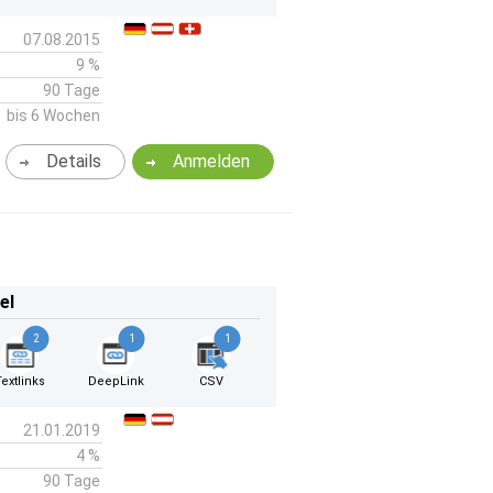
07.08.2015
9 %
90 Tage
bis 6 Wochen
Details
Anmelden
el
2
1
1
Textlinks
DeepLink
CSV
21.01.2019
4 %
90 Tage