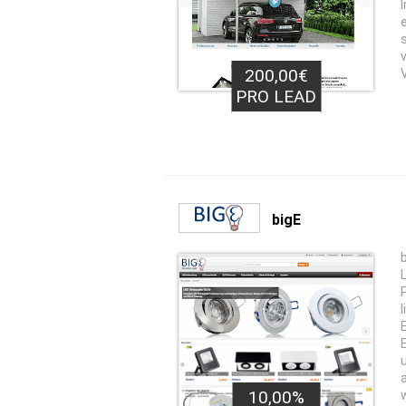
200,00€
PRO LEAD
bigE
10,00%