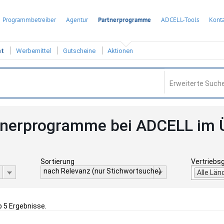
Programmbetreiber
Agentur
Partnerprogramme
ADCELL-Tools
Konta
ht
Werbemittel
Gutscheine
Aktionen
Erweiterte Suche
tnerprogramme bei ADCELL im 
Sortierung
Vertriebs
nach Relevanz (nur Stichwortsuche)
Alle Län
b 5 Ergebnisse.