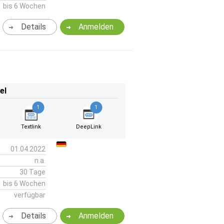
bis 6 Wochen
Details
Anmelden
el
1
1
Textlink
DeepLink
01.04.2022
n.a.
30 Tage
bis 6 Wochen
verfügbar
Details
Anmelden