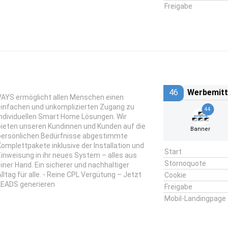
Freigabe
46
Werbemitt
VAYS ermöglicht allen Menschen einen
einfachen und unkomplizierten Zugang zu
44
individuellen Smart Home Lösungen. Wir
bieten unseren Kundinnen und Kunden auf die
Banner
persönlichen Bedürfnisse abgestimmte
Komplettpakete inklusive der Installation und
Start
Einweisung in ihr neues System – alles aus
Stornoquote
einer Hand. Ein sicherer und nachhaltiger
Alltag für alle. - Reine CPL Vergütung – Jetzt
Cookie
LEADS generieren
Freigabe
Mobil-Landingpage