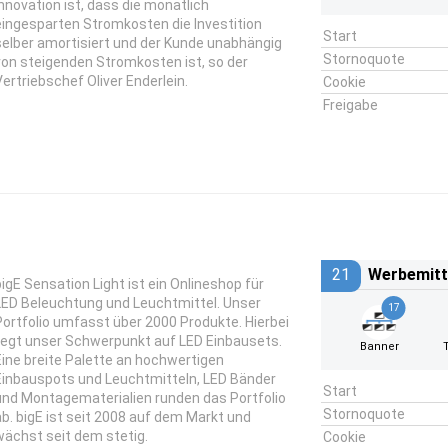
Innovation ist, dass die monatlich
eingesparten Stromkosten die Investition
Start
selber amortisiert und der Kunde unabhängig
Stornoquote
von steigenden Stromkosten ist, so der
Vertriebschef Oliver Enderlein.
Cookie
Freigabe
21
Werbemitt
bigE Sensation Light ist ein Onlineshop für
LED Beleuchtung und Leuchtmittel. Unser
17
Portfolio umfasst über 2000 Produkte. Hierbei
liegt unser Schwerpunkt auf LED Einbausets.
Banner
Eine breite Palette an hochwertigen
Einbauspots und Leuchtmitteln, LED Bänder
Start
und Montagematerialien runden das Portfolio
Stornoquote
ab. bigE ist seit 2008 auf dem Markt und
wächst seit dem stetig.
Cookie