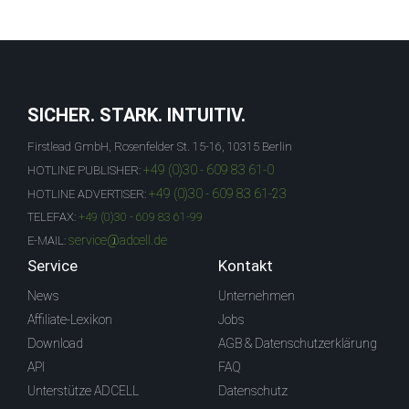
SICHER. STARK. INTUITIV.
Firstlead GmbH, Rosenfelder St. 15-16, 10315 Berlin
+49 (0)30 - 609 83 61-0
HOTLINE PUBLISHER:
+49 (0)30 - 609 83 61-23
HOTLINE ADVERTISER:
TELEFAX:
+49 (0)30 - 609 83 61-99
service@adcell.de
E-MAIL:
Service
Kontakt
News
Unternehmen
Affiliate-Lexikon
Jobs
Download
AGB & Datenschutzerklärung
API
FAQ
Unterstütze ADCELL
Datenschutz