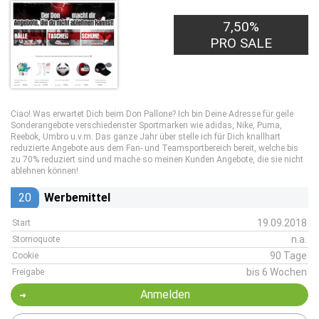
7,50%
PRO SALE
Ciao! Was erwartet Dich beim Don Pallone? Ich bin Deine Adresse für geile
Sonderangebote verschiedenster Sportmarken wie adidas, Nike, Puma,
Reebok, Umbro u.v.m. Das ganze Jahr über stelle ich für Dich knallhart
reduzierte Angebote aus dem Fan- und Teamsportbereich bereit, welche bis
zu 70% reduziert sind und mache so meinen Kunden Angebote, die sie nicht
ablehnen können!
20
Werbemittel
19.09.2018
Start
n.a.
Stornoquote
90 Tage
Cookie
bis 6 Wochen
Freigabe
Anmelden