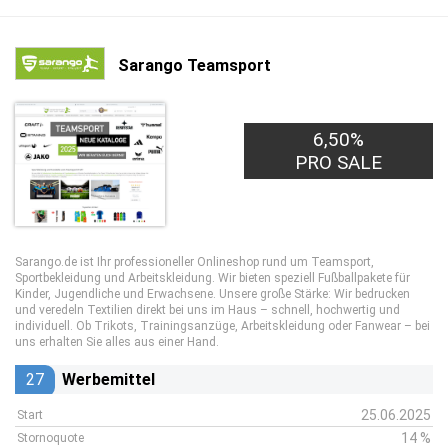
Sarango Teamsport
6,50%
PRO SALE
Sarango.de ist Ihr professioneller Onlineshop rund um Teamsport,
Sportbekleidung und Arbeitskleidung. Wir bieten speziell Fußballpakete für
Kinder, Jugendliche und Erwachsene. Unsere große Stärke: Wir bedrucken
und veredeln Textilien direkt bei uns im Haus – schnell, hochwertig und
individuell. Ob Trikots, Trainingsanzüge, Arbeitskleidung oder Fanwear – bei
uns erhalten Sie alles aus einer Hand.
27
Werbemittel
25.06.2025
Start
14 %
Stornoquote