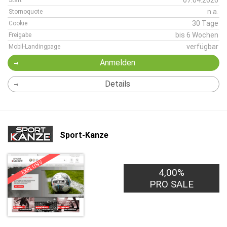
07.04.2026
Start
n.a.
Stornoquote
30 Tage
Cookie
bis 6 Wochen
Freigabe
verfügbar
Mobil-Landingpage
Anmelden
Details
Sport-Kanze
EXKLUSIV
4,00%
PRO SALE