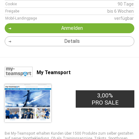
90 Tage
Cookie
bis 6 Wochen
Freigabe
verfügbar
Mobil-Landingpage
Anmelden
Details
My Teamsport
3,00%
PRO SALE
Bei My-Teamsport erhalten Kunden über 1500 Produkte zum selber gestalten
auf seiner Sportbekleidung. Ob als Trainingsanzüge, Trikots, Sporthosen