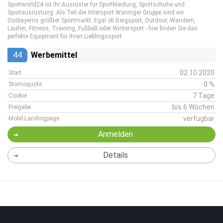
Sportworld24 ist Ihr Ausrüster für Sportkleidung, Sportschuhe und
Sportausrüstung. Als Teil der Intersport Wanniger Gruppe sind wir
Ostbayerns größter Sportmarkt. Egal ob Bergsport, Outdoor, Wandern,
Laufen, Fitness, Training, Fußball oder Wintersport - hier finden Sie das
perfekte Equipment für Ihren Lieblingssport.
44
Werbemittel
02.10.2020
Start
0 %
Stornoquote
7 Tage
Cookie
bis 6 Wochen
Freigabe
verfügbar
Mobil-Landingpage
Anmelden
Details