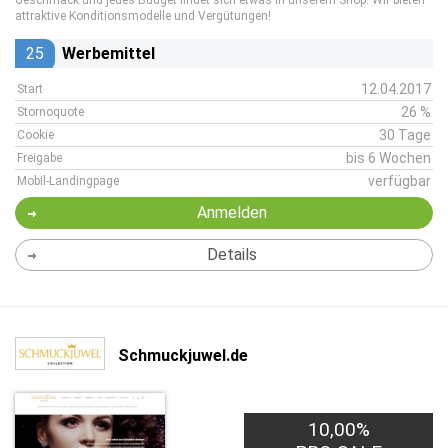
Geschmack und jedes Budget findet sich etwas in unserem Shop. Wir bieten
attraktive Konditionsmodelle und Vergütungen!
25
Werbemittel
12.04.2017
Start
26 %
Stornoquote
30 Tage
Cookie
bis 6 Wochen
Freigabe
verfügbar
Mobil-Landingpage
Anmelden
Details
Schmuckjuwel.de
10,00%