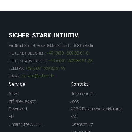
SICHER. STARK. INTUITIV.
Firstlead GmbH, Rosenfelder St. 15-16, 10315 Berlin
+49 (0)30 - 609 83 61-0
HOTLINE PUBLISHER:
+49 (0)30 - 609 83 61-23
HOTLINE ADVERTISER:
TELEFAX:
+49 (0)30 - 609 83 61-99
service@adcell.de
E-MAIL:
Service
Kontakt
News
Unternehmen
Affiliate-Lexikon
Jobs
Download
AGB & Datenschutzerklärung
API
FAQ
Unterstütze ADCELL
Datenschutz